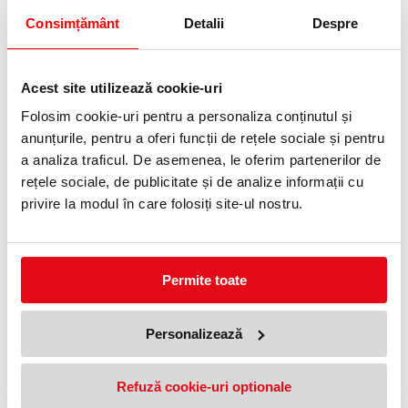
Consimțământ
Detalii
Despre
Marker permanent Edding 3000,
Marker permanent alb UV
varf rotund 1.5-3 mm, albastru
8280 Edding
8,99 lei
19,84 lei
(pret cu TVA)
(pret cu TVA)
Acest site utilizează cookie-uri
10,99 lei
(pret cu TVA)
Anunta-ma cand revine in stoc
Folosim cookie-uri pentru a personaliza conținutul și
anunțurile, pentru a oferi funcții de rețele sociale și pentru
a analiza traficul. De asemenea, le oferim partenerilor de
NOUTATI
rețele sociale, de publicitate și de analize informații cu
privire la modul în care folosiți site-ul nostru.
OFERTE
18 %
Permite toate
Personalizează
Refuză cookie-uri optionale
Marker permanent Edding 3000,
Marker permanent alb UV