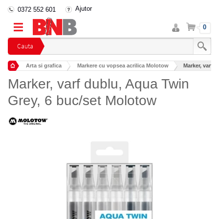
Ajutor
0372 552 601
Intra
Cos
0
in
cont
Cauta
Arta si grafica
Markere cu vopsea acrilica Molotow
Marker, varf 
Marker, varf dublu, Aqua Twin
Grey, 6 buc/set Molotow