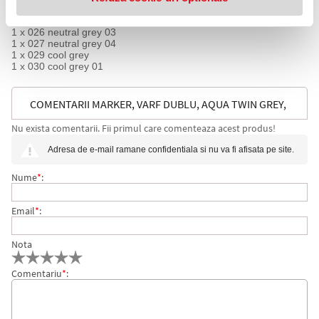
1 x 024 neutral grey 01
1 x 025 neutral grey 02
1 x 026 neutral grey 03
1 x 027 neutral grey 04
1 x 029 cool grey
1 x 030 cool grey 01
COMENTARII MARKER, VARF DUBLU, AQUA TWIN GREY,
Nu exista comentarii. Fii primul care comenteaza acest produs!
6 BUC/SET MOLOTOW
Adresa de e-mail ramane confidentiala si nu va fi afisata pe site.
Nume
*
:
Email
*
:
Nota
Comentariu
*
: