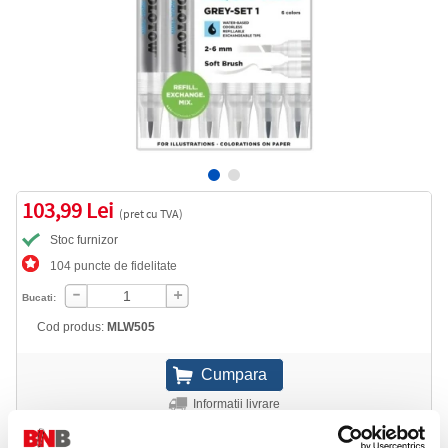
103,99 Lei
(pret cu TVA)
Stoc furnizor
104 puncte de fidelitate
Bucati:
Cod produs:
MLW505
Informatii livrare
Telefon: