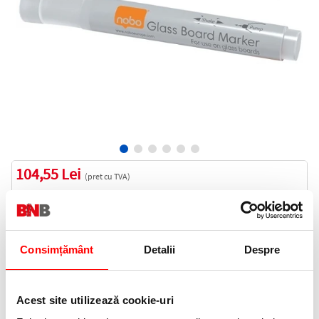
104,55 Lei
(pret cu TVA)
Stoc furnizor
105 puncte de fidelitate
Bucati:
Consimțământ
Detalii
Despre
Cod produs:
E1905323
Acest site utilizează cookie-uri
Informatii livrare