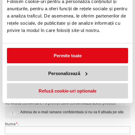
Folosim cookie-uri pentru a personaliza conținutul și
Telefon:
anunțurile, pentru a oferi funcții de rețele sociale și pentru
0372 552 601
a analiza traficul. De asemenea, le oferim partenerilor de
rețele sociale, de publicitate și de analize informații cu
Adauga in wishlist
privire la modul în care folosiți site-ul nostru.
Marker Premium, tip pix, pentru table de sticlă, non toxic,
ștergere uscată.
Culori puternice și o cerneala superioară
Permite toate
Marker cu miros subtil, potrivite pentru orice mediu.
Vârful tip glonț creează grosime și linii ample pentru mesaje clare
și ușor de citit.
Indicator pentru cerneală rămasă
Personalizează
Ambalare: 4 buc/set
Culoare: alb
Refuză cookie-uri optionale
COMENTARII MARKER PENTRU TABLE SI FLIPCHARTURI
Nu exista comentarii. Fii primul care comenteaza acest produs!
DIN STICLA, VARF ROTUND 3 MM, STANDARD, 4
Adresa de e-mail ramane confidentiala si nu va fi afisata pe site.
BUC/CUTIE, ALB NOBO
Nume
*
: