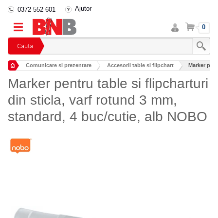
Ajutor
0372 552 601
Intra
Cos
0
in
cont
Cauta
Comunicare si prezentare
Accesorii table si flipchart
Marker pentr
Marker pentru table si flipcharturi
din sticla, varf rotund 3 mm,
standard, 4 buc/cutie, alb NOBO