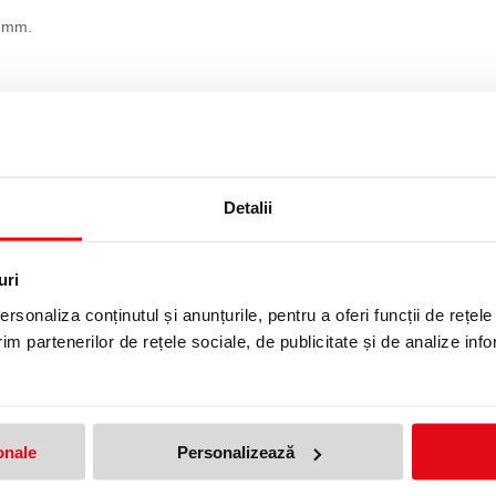
4 mm.
Detalii
uri
rsonaliza conținutul și anunțurile, pentru a oferi funcții de rețele
im partenerilor de rețele sociale, de publicitate și de analize info
OTUND, 4 MM, 227HS PASTEL, 10 CULORI/SET MOLOTOW
produs!
Adresa de e-mail ramane con
onale
Personalizează
Nume
*
: