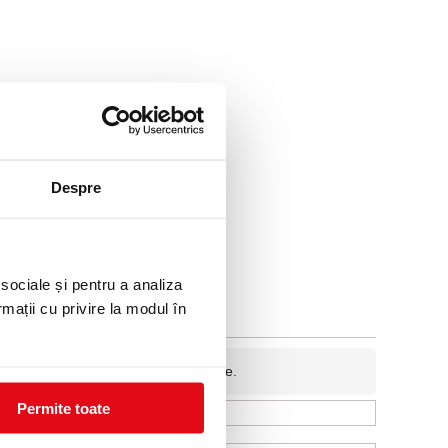
Despre
 sociale și pentru a analiza
rmații cu privire la modul în
fidentiala si nu va fi afisata pe site.
Permite toate