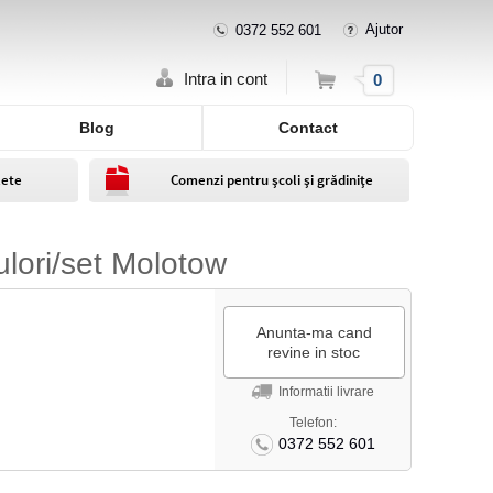
Ajutor
0372 552 601
Cos
Intra in cont
0
Blog
Contact
lete
Comenzi pentru școli și grădinițe
ulori/set Molotow
Anunta-ma cand
revine in stoc
Informatii livrare
Telefon:
0372 552 601