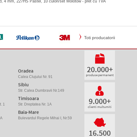
nd, 4 mm, 227HS Pastel, 10 culori/set Molotow - pret cu TVA
Toti producatorii
20.000+
Oradea
produse permanent
Calea Clujului Nr. 91
Sibiu
Str. Calea Dumbravii Nr.149
Timisoara
9.000+
. 1
Str. Dreptatea Nr. 1A
clienti multumiti
Baia-Mare
 A
Bulevardul Regele Mihai I, Nr.59
16.500