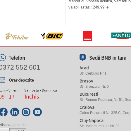
Marker cu vopsea acrilica, varf rotu
valabil astazi: 249.99 lei
Telefon
Sedii BNB in tara
0372 552 601
Arad
Str. Cerbului Nr.1
Orar depozite
Brasov
Str. Bronzului Nr. 6
Luni - Vineri
Sambata - Duminica
Bucuresti
09 - 17
Închis
Str. Romeo Popescu, Nr. 51, Sect
Craiova
Calea Bucuresti Nr. 325 C, Corp
Cluj-Napoca
Afiseaza preturile:
Str. Maramuresului Nr. 38