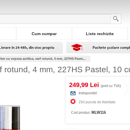
Cum cumpar
Liste rechizite
Livrare în 24-48h, din stoc propriu
Pachete școlare comp
ker cu vopsea acrilica, varf rotund, 4 mm, 227HS Paste...
rf rotund, 4 mm, 227HS Pastel, 10 c
249,99 Lei
(pret cu TVA)
Indisponibil
250 puncte de fidelitate
MLW116
Cod produs: