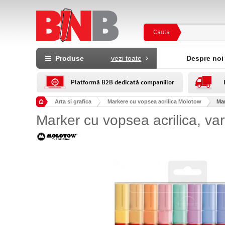
Cauta
Produse
vezi toate
Despre noi
Platformă B2B dedicată companiilor
Arta si grafica
Markere cu vopsea acrilica Molotow
Mar
Marker cu vopsea acrilica, va