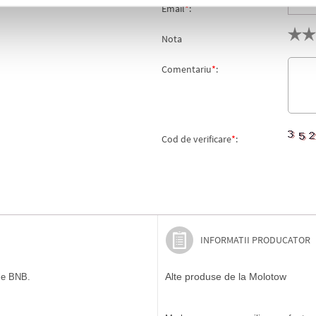
Email
*
:
Nota
Comentariu
*
:
Cod de verificare
*
:
INFORMATII PRODUCATOR
Alte produse de la Molotow
ile BNB.