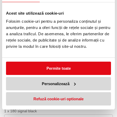
Informatii livrare
Acest site utilizează cookie-uri
Telefon:
0372 552 601
Folosim cookie-uri pentru a personaliza conținutul și
anunțurile, pentru a oferi funcții de rețele sociale și pentru
Adauga in wishlist
a analiza traficul. De asemenea, le oferim partenerilor de
rețele sociale, de publicitate și de analize informații cu
Setul include 10 markere cu vârf rotund, de 2 mm ONE4ALL™
privire la modul în care folosiți site-ul nostru.
627HS (culori pastel) și este oferit într-o carcasă transparentă, în
care vei găsi și informații tipărite despre produse.
Setul 10 x ONE4ALL™ 127HS conține markere acrilice dotate cu
vârf rotund, de 2 mm. Culori:
Permite toate
1 x 115 vanilla pastel
1 x 009 sahara beige
1 x 117 peach pastel
Personalizează
1 x 207 skin pastel
1 x 020 lago blue pastel
1 x 201 lilac pastel
1 x 202 ceramic light pastel
Refuză cookie-uri optionale
1 x 209 blue violet pastel
1 x 160 signal white
1 x 180 signal black