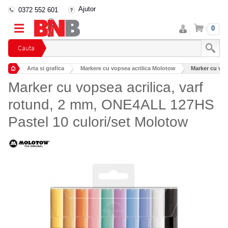
Ajutor
0372 552 601
Intra
Cos
0
in
cont
Cauta
Arta si grafica
Markere cu vopsea acrilica Molotow
Marker cu vop
Marker cu vopsea acrilica, varf
rotund, 2 mm, ONE4ALL 127HS
Pastel 10 culori/set Molotow