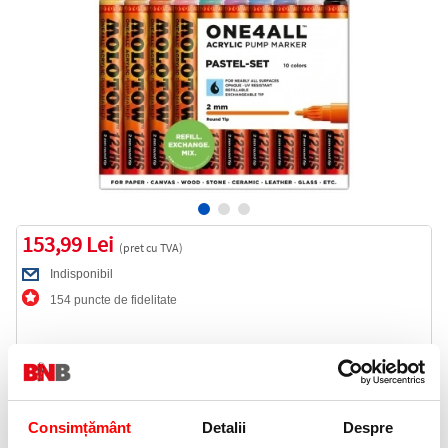
153,99 Lei
(pret cu TVA)
Indisponibil
154 puncte de fidelitate
Cod produs:
MLW110
Consimțământ
Detalii
Despre
Anunta-ma cand revine in stoc