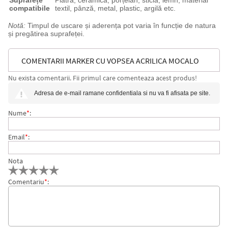
Suprafețe
Piatra, ceramică, porțelan, sticlă, lemn, material
compatibile
textil, pânză, metal, plastic, argilă etc.
Notă:
Timpul de uscare și aderența pot varia în funcție de natura
și pregătirea suprafeței.
COMENTARII MARKER CU VOPSEA ACRILICA MOCALO
Nu exista comentarii. Fii primul care comenteaza acest produs!
M&G, VARF PENSULA, 24 CULORI/SET
Adresa de e-mail ramane confidentiala si nu va fi afisata pe site.
Nume
*
:
Email
*
:
Nota
Comentariu
*
: