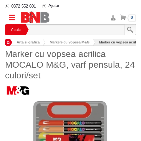
Ajutor
0372 552 601
Intra
Cos
0
in
cont
Cauta
Arta si grafica
Markere cu vopsea M&G
Marker cu vopsea acrilic
Marker cu vopsea acrilica
MOCALO M&G, varf pensula, 24
culori/set