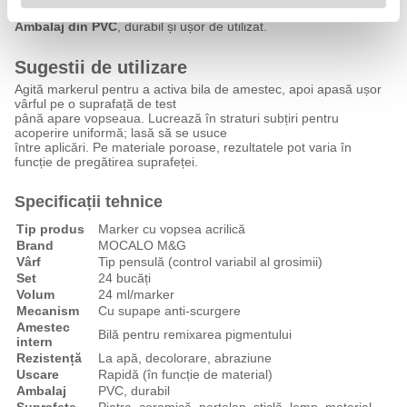
Volum vopsea: 24 ml
per marker.
Ambalaj din PVC
, durabil și ușor de utilizat.
Sugestii de utilizare
Agită markerul pentru a activa bila de amestec, apoi apasă ușor
vârful pe o suprafață de test
până apare vopseaua. Lucrează în straturi subțiri pentru
acoperire uniformă; lasă să se usuce
între aplicări. Pe materiale poroase, rezultatele pot varia în
funcție de pregătirea suprafeței.
Specificații tehnice
Tip produs
Marker cu vopsea acrilică
Brand
MOCALO M&G
Vârf
Tip pensulă (control variabil al grosimii)
Set
24 bucăți
Volum
24 ml/marker
Mecanism
Cu supape anti-scurgere
Amestec
Bilă pentru remixarea pigmentului
intern
Rezistență
La apă, decolorare, abraziune
Uscare
Rapidă (în funcție de material)
Ambalaj
PVC, durabil