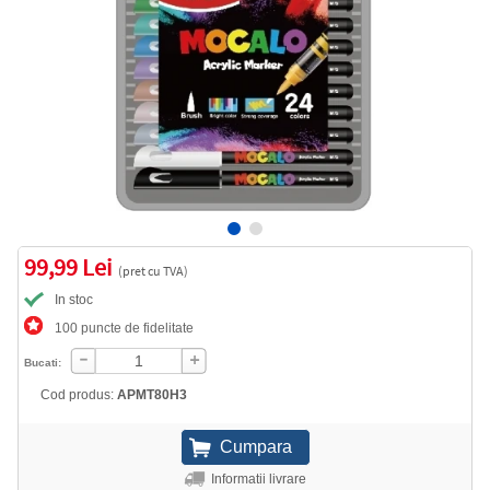
99,99 Lei
(pret cu TVA)
In stoc
100 puncte de fidelitate
Bucati:
Cod produs:
APMT80H3
Informatii livrare