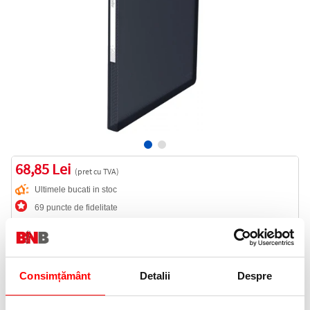
68,85 Lei
(pret cu TVA)
Ultimele bucati in stoc
69 puncte de fidelitate
Bucati:
Cod produs:
E624004
Consimțământ
Detalii
Despre
Informatii livrare