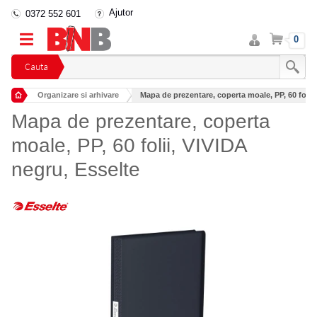
Ajutor
0372 552 601
Intra
Cos
0
in
cont
Cauta
Organizare si arhivare
Mapa de prezentare, coperta moale, PP, 60 foli...
Mape si serviete din plastic pentru documente
Mapa de prezentare, coperta
moale, PP, 60 folii, VIVIDA
negru, Esselte