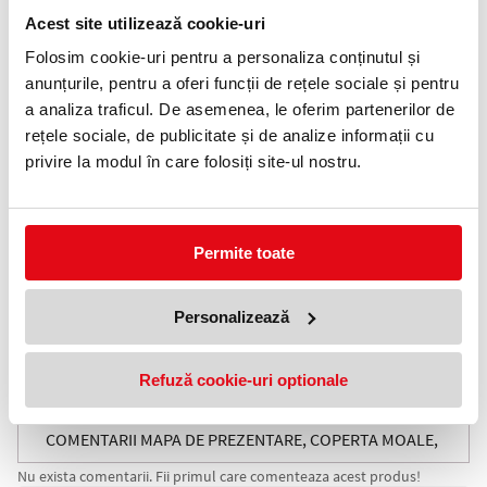
Telefon:
Acest site utilizează cookie-uri
0372 552 601
Folosim cookie-uri pentru a personaliza conținutul și
anunțurile, pentru a oferi funcții de rețele sociale și pentru
Adauga in wishlist
a analiza traficul. De asemenea, le oferim partenerilor de
rețele sociale, de publicitate și de analize informații cu
Mapă de calitate cu copertă moale, în design VIVIDA. Material PP
de 0.36 mm grosime, translucid. Capacitate: 60 de folii pentru
privire la modul în care folosiți site-ul nostru.
120 de coli. Ideală pentru stocarea și prezentarea documentelor.
Se completează perfect cu celelalte produse din gama VIVIDA.
60 de folii cu deschidere superioară, ce faciliteaza prezentarea și
răsfoirea documentelor.
Permite toate
Textură plăcută la atingere, cu gravură VIVIDA și material moale.
Prevăzută cu etichetă pe cotor în design VIVIDA, pentru
identificarea rapidă a conținutului.
Capacitate: 120 coli A4 (80 gsm), 2 coli per filă
Personalizează
Culoare: Negru VIVIDA
Material: PP (polipropilenă) gravată
Refuză cookie-uri optionale
Dimensiuni: 21 x 310 x 235 mm
Greutate: 0,34 kg
COMENTARII MAPA DE PREZENTARE, COPERTA MOALE,
Nu exista comentarii. Fii primul care comenteaza acest produs!