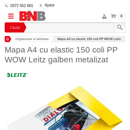
Ajutor
0372 552 601
Intra
Cos
0
in
cont
Cauta
Organizare si arhivare
Mapa A4 cu elastic 150 coli PP WOW Leitz
Mape si serviete din plastic pentru documente
Mapa A4 cu elastic 150 coli PP
WOW Leitz galben metalizat