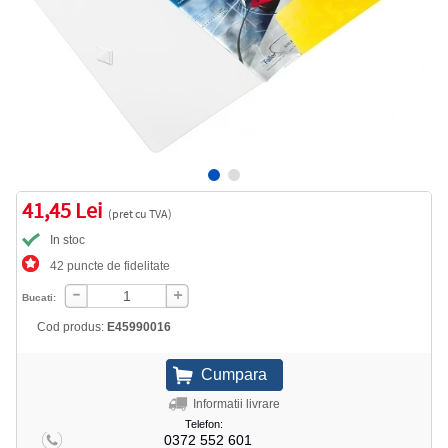
41,45 Lei
(pret cu TVA)
In stoc
42 puncte de fidelitate
Bucati:
Cod produs:
E45990016
Informatii livrare
Telefon:
0372 552 601