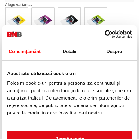
Alege varianta:
Galben
Mov
Negru
Verde
Metalizat
Metalizat
Metalizat
Metalizat
Consimțământ
Detalii
Despre
Acest site utilizează cookie-uri
Alb
Albastru
Rosu
Roz
Metalizat
Metalizat
Metalizat
Metalizat
Folosim cookie-uri pentru a personaliza conținutul și
anunțurile, pentru a oferi funcții de rețele sociale și pentru
a analiza traficul. De asemenea, le oferim partenerilor de
rețele sociale, de publicitate și de analize informații cu
privire la modul în care folosiți site-ul nostru.
Turcoaz
Portocaliu
Verde
Metalizat
Metalizat
Metalizat
Adauga in wishlist
Permite toate