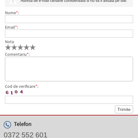
Adresa de e-mail ramane confidentiala si nu va fi afisata pe site.
Nume
*
:
Email
*
:
Nota
Comentariu
*
:
Cod de verificare
*
:
Telefon
0372 552 601