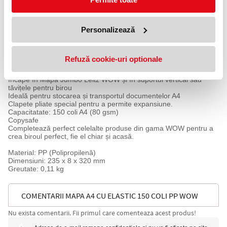
Mapă din Polipropilenă (PP) de înaltă calitate, în culori vibrante,
cu efect dual color. Este ideală pentru organizarea zilnică a
Personalizează
documentelor.
Din PP de înaltă calitate ce durează în timp, cu suprafață în culori
atractive și tipar geometric stilat.
Refuză cookie-uri optionale
Închidere cu bandă elastică, pentru transportul în siguranță al
documentelor.
Încape în Mapa Jumbo Leitz WOW și în suportul vertical sau
tăvițele pentru birou
Ideală pentru stocarea și transportul documentelor A4
Clapete pliate special pentru a permite expansiune.
Capacitatate: 150 coli A4 (80 gsm)
Copysafe
Completează perfect celelalte produse din gama WOW pentru a
crea biroul perfect, fie el chiar și acasă.
Material: PP (Polipropilenă)
Dimensiuni: 235 x 8 x 320 mm
Greutate: 0,11 kg
COMENTARII MAPA A4 CU ELASTIC 150 COLI PP WOW
Nu exista comentarii. Fii primul care comenteaza acest produs!
LEITZ