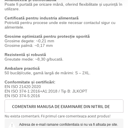
Poate fi purtată pe oricare mână, oferind flexibilitate și ușurință în
utilizare.
Certificată pentru industria alimentară
Potrivită pentru procese unde este necesar contactul sigur cu
alimentele.
Grosime optimizată pentru protecție sporită
Grosime degete: ~0,21 mm
Grosime palmă: ~0,17 mm
Rezistentă și robustă
Greutate medie: ~8,30 g/bucată.
Ambalare practică
50 bucăți/cutie, gamă largă de mărimi: S – 2XL.
Conformitate și certificări:
EN ISO 21420:2020
EN ISO 374-1:2016+A1:2018 / Tip B: JLKOPT
EN ISO 374-5:2016
COMENTARII MANUSA DE EXAMINARE DIN NITRIL DE
Nu exista comentarii. Fii primul care comenteaza acest produs!
UNICA FOLOSINTA ROCK SAFETY
Adresa de e-mail ramane confidentiala si nu va fi afisata pe site.