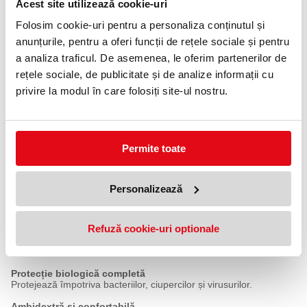
Acest site utilizează cookie-uri
uleioase.
Folosim cookie-uri pentru a personaliza conținutul și
Fabricată din nitril, fără latex și nepudrată, este potrivită pentru
anunțurile, pentru a oferi funcții de rețele sociale și pentru
utilizatori cu sensibilitate la latex și pentru utilizare îndelungată în
medii solicitante, inclusiv în industria alimentară și aplicații
a analiza traficul. De asemenea, le oferim partenerilor de
industriale.
rețele sociale, de publicitate și de analize informații cu
Caracteristici principale:
privire la modul în care folosiți site-ul nostru.
Material nitril, fără latex
Oferă rezistență ridicată la perforare și reduce riscul reacțiilor
alergice.
Permite toate
Nepudrată, nesterilă
Ideală pentru utilizare generală, fără contaminare cu pudră.
Textură diamant pe palmă și degete
Personalizează
Asigură aderență excelentă și control precis în manipularea
obiectelor.
Refuză cookie-uri optionale
Rezistență chimică certificată
Protecție împotriva substanțelor chimice conform EN ISO 374-
1:2016+A1:2018, Tip B (JLKOPT).
Protecție biologică completă
Protejează împotriva bacteriilor, ciupercilor și virusurilor.
Ambidextră și confortabilă