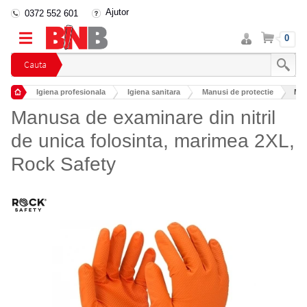
Ajutor
0372 552 601
Intra
Cos
0
in
cont
Cauta
Igiena profesionala
Igiena sanitara
Manusi de protectie
Man
Manusa de examinare din nitril
de unica folosinta, marimea 2XL,
Rock Safety