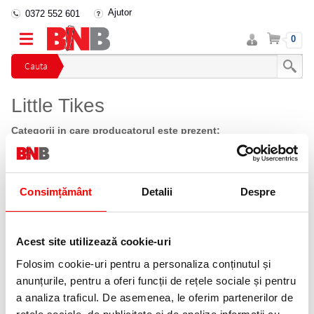
Ajutor
0372 552 601
Intra
Cos
0
in
cont
Cauta
Little Tikes
Categorii in care producatorul este prezent:
Jucarii de rol
(1)
Ordoneaza dupa:
Consimțământ
Detalii
Despre
Afiseaza ca:
Acest site utilizează cookie-uri
Folosim cookie-uri pentru a personaliza conținutul și
anunțurile, pentru a oferi funcții de rețele sociale și pentru
a analiza traficul. De asemenea, le oferim partenerilor de