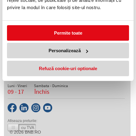
rețele sociale, de publicitate și de analize informații cu
privire la modul în care folosiți site-ul nostru.
Bucatarie Pentru Copii Little
Tikes
699,90 lei
(pret cu TVA)
Permite toate
Personalizează
Telefon
0372 552 601
Refuză cookie-uri optionale
Orar depozite
Luni - Vineri
Sambata - Duminica
09 - 17
Închis
Afiseaza preturile:
cu TVA
© 2026
BNB.RO