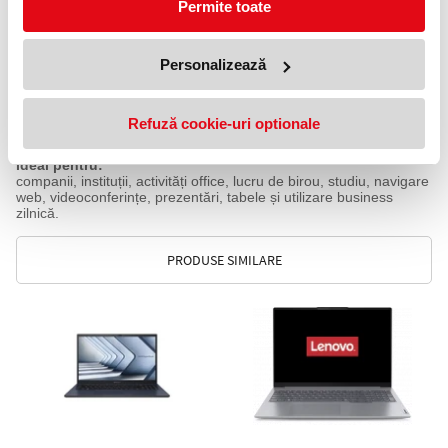
Placă video
Permite toate
Intel UHD Graphics, potrivită pentru activități office, redare video
și sarcini multimedia de bază.
Sistem de operare
Personalizează
Se livrează fără sistem de operare, oferind libertate în alegerea
soluției software dorite.
Utilizare
Potrivit pentru birou, lucru hibrid, studiu, administrare documente,
Refuză cookie-uri optionale
prezentări și videoconferințe.
Ideal pentru:
companii, instituții, activități office, lucru de birou, studiu, navigare
web, videoconferințe, prezentări, tabele și utilizare business
zilnică.
PRODUSE SIMILARE