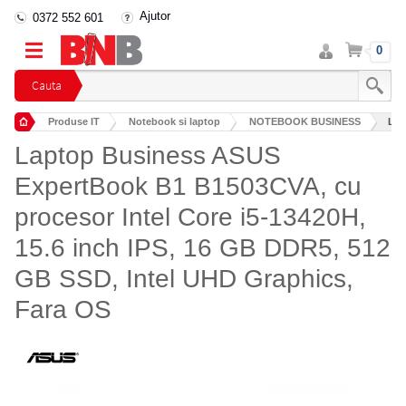
Ajutor
0372 552 601
Intra
Cos
0
in
cont
Cauta
Produse IT
Notebook si laptop
NOTEBOOK BUSINESS
Lap
Laptop Business ASUS
ExpertBook B1 B1503CVA, cu
procesor Intel Core i5-13420H,
15.6 inch IPS, 16 GB DDR5, 512
GB SSD, Intel UHD Graphics,
Fara OS