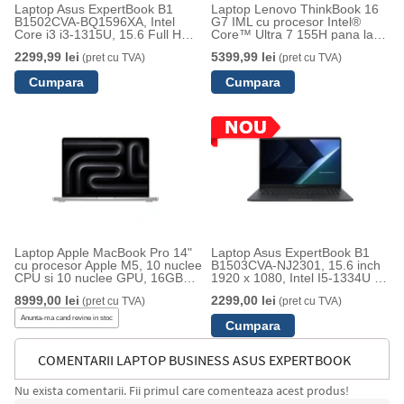
Laptop Asus ExpertBook B1
Laptop Lenovo ThinkBook 16
B1502CVA-BQ1596XA, Intel
G7 IML cu procesor Intel®
Core i3 i3-1315U, 15.6 Full HD,
Core™ Ultra 7 155H pana la
8 GB DDR4-SDRAM, 512 GB
4.8GHz, 16" WUXGA, IPS,
2299,99 lei
5399,99 lei
(pret cu TVA)
(pret cu TVA)
SSD, Wi-Fi 6, Windows 11
16GB DDR5, 512GB SSD,
Intel® Arc™ Graphics, No OS,
Arctic Grey, 3Y Courier/Carry-
in upgrade
Laptop Apple MacBook Pro 14"
Laptop Asus ExpertBook B1
cu procesor Apple M5, 10 nuclee
B1503CVA-NJ2301, 15.6 inch
CPU si 10 nuclee GPU, 16GB
1920 x 1080, Intel I5-1334U 10
RAM, 512GB SSD, Silver,
C / 12 T, 3.4 GHz - 4.6 GHz, 12
8999,00 lei
2299,00 lei
(pret cu TVA)
(pret cu TVA)
Tastatura Internationala, Manual
MB cache, 55 W, 8 GB DDR5,
RO
512 GB SSD, Intel UHD
Anunta-ma cand revine in stoc
Graphics, Fara sistem de
operare, Negru
COMENTARII LAPTOP BUSINESS ASUS EXPERTBOOK
Nu exista comentarii. Fii primul care comenteaza acest produs!
B1 B1503CVA, CU PROCESOR INTEL CORE I5-13420H,