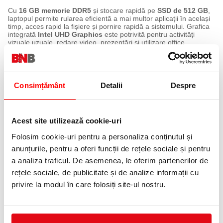
Cu
16 GB memorie DDR5
și stocare rapidă pe
SSD de 512 GB
,
laptopul permite rularea eficientă a mai multor aplicații în același
timp, acces rapid la fișiere și pornire rapidă a sistemului. Grafica
integrată
Intel UHD Graphics
este potrivită pentru activități
vizuale uzuale, redare video, prezentări și utilizare office.
Modelul se livrează
fără sistem de operare
, oferind flexibilitate în
alegerea și instalarea platformei software dorite, în funcție de
cerințele utilizatorului sau ale companiei. Datorită configurației
echilibrate, ASUS ExpertBook B1 B1503CVA reprezintă o soluție
Consimțământ
Detalii
Despre
practică pentru companii, instituții, utilizatori business, studenți
sau persoane care au nevoie de un laptop fiabil pentru
productivitate.
Acest site utilizează cookie-uri
Caracteristici principale:
Procesor
Folosim cookie-uri pentru a personaliza conținutul și
Intel Core i5-13420H, potrivit pentru activități business,
multitasking și utilizare zilnică eficientă.
anunțurile, pentru a oferi funcții de rețele sociale și pentru
Ecran
a analiza traficul. De asemenea, le oferim partenerilor de
Display de 15.6 inch IPS, cu imagine clară și unghiuri bune de
vizualizare.
rețele sociale, de publicitate și de analize informații cu
Memorie RAM
privire la modul în care folosiți site-ul nostru.
16 GB DDR5, pentru rularea fluentă a aplicațiilor și lucrul cu mai
multe ferestre deschise simultan.
Stocare
SSD de 512 GB, pentru pornire rapidă, acces eficient la fișiere și
spațiu suficient pentru documente și aplicații.