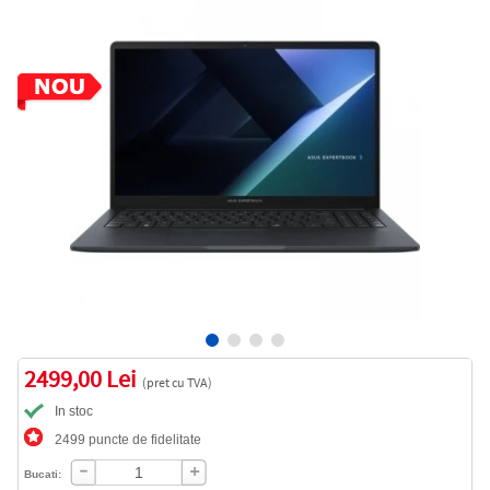
2499,00 Lei
(pret cu TVA)
In stoc
2499 puncte de fidelitate
Bucati: