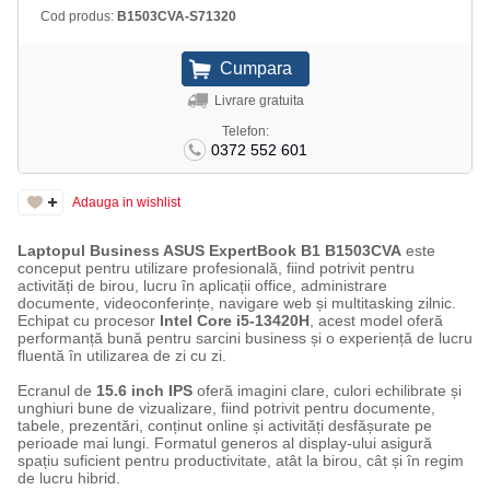
Cod produs:
B1503CVA-S71320
Livrare gratuita
Telefon:
0372 552 601
Adauga in wishlist
Laptopul Business ASUS ExpertBook B1 B1503CVA
este
conceput pentru utilizare profesională, fiind potrivit pentru
activități de birou, lucru în aplicații office, administrare
documente, videoconferințe, navigare web și multitasking zilnic.
Echipat cu procesor
Intel Core i5-13420H
, acest model oferă
performanță bună pentru sarcini business și o experiență de lucru
fluentă în utilizarea de zi cu zi.
Ecranul de
15.6 inch IPS
oferă imagini clare, culori echilibrate și
unghiuri bune de vizualizare, fiind potrivit pentru documente,
tabele, prezentări, conținut online și activități desfășurate pe
perioade mai lungi. Formatul generos al display-ului asigură
spațiu suficient pentru productivitate, atât la birou, cât și în regim
de lucru hibrid.