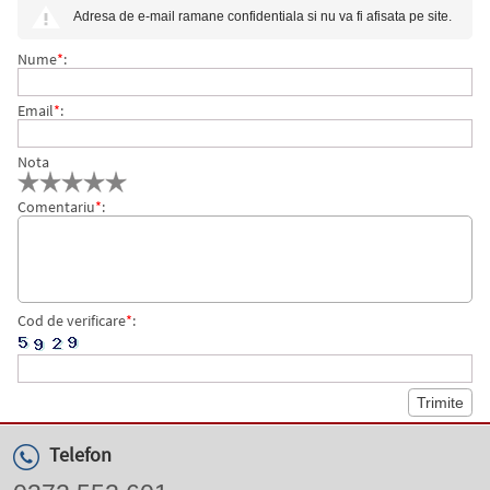
Adresa de e-mail ramane confidentiala si nu va fi afisata pe site.
15.6 INCH IPS, 16 GB DDR5, 512 GB SSD, INTEL UHD
Nume
*
:
GRAPHICS, FARA OS
Email
*
:
Nota
Comentariu
*
:
Cod de verificare
*
:
Telefon