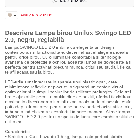
0372 552 601
Adauga in wishlist
Descriere Lampa birou Unilux Swingo LED
2.0, negru, reglabilă
Lampa SWINGO LED 2.0 imbina cu eleganta un design
contemporan si functionalitate, devenind astfel alegerea ideala
pentru orice birou. Cu o iluminare confortabila si tehnologie
avansata de protectie a ochilor, aceasta lampa se dovedeste a fi
perfecta pentru activitati precum munca, cititul sau studiul, fie ca
te afli acasa sau la birou.
LED-urile sunt integrate in spatele unui plastic opac, care
minimizeaza reflexiile neplacute, asigurand un confort vizual
optim chiar si in timpul sesiunilor de utilizare prelungita. Cele trei
brate ajustabile permit o multitudine de pozitii, oferind flexibilitate
maxima in directionarea luminii exact acolo unde ai nevoie. Astfel,
poti adapta iluminarea pentru a se potrivi perfect activitatilor tale,
imbunatatind eficienta si confortul in orice moment. Alege lampa
SWINGO LED 2.0 pentru un spatiu de lucru care combina stilul cu
utilitatea!
Caracteristici:
• Stabilitate: Cu o baza de 1.5 kg, lampa este perfect stabila,