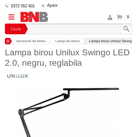
Ajutor
0372 552 601
Intra
Cos
0
in
cont
Cauta
Accesorii de birou
Lampi de birou
Lampa birou Unilux Swingo LE
Lampa birou Unilux Swingo LED
2.0, negru, reglabila