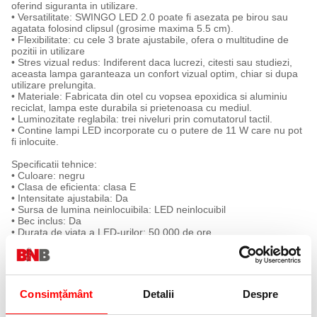
oferind siguranta in utilizare.
• Versatilitate: SWINGO LED 2.0 poate fi asezata pe birou sau
agatata folosind clipsul (grosime maxima 5.5 cm).
• Flexibilitate: cu cele 3 brate ajustabile, ofera o multitudine de
pozitii in utilizare
• Stres vizual redus: Indiferent daca lucrezi, citesti sau studiezi,
aceasta lampa garanteaza un confort vizual optim, chiar si dupa
utilizare prelungita.
• Materiale: Fabricata din otel cu vopsea epoxidica si aluminiu
reciclat, lampa este durabila si prietenoasa cu mediul.
• Luminozitate reglabila: trei niveluri prin comutatorul tactil.
• Contine lampi LED incorporate cu o putere de 11 W care nu pot
fi inlocuite.
Specificatii tehnice:
• Culoare: negru
• Clasa de eficienta: clasa E
• Intensitate ajustabila: Da
• Sursa de lumina neinlocuibila: LED neinlocuibil
• Bec inclus: Da
• Durata de viata a LED-urilor: 50.000 de ore.
• Inaltime maxima: 70 cm / inaltime minima: 20 cm
• Greutate: 3 kg.
• Materiale: baza din otel vopsit epoxidic / brat din aluminiu / cap
din plastic ABS.
• Garantie: 2 ani
Consimțământ
Detalii
Despre