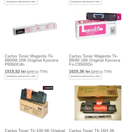
Anunta-ma cand revine in stoc
Anunta-ma cand revine in stoc
Cartus Toner Magenta Tk-
Cartus Toner Magenta Tk-
8800M 20K Original Kyocera
880M 18K Original Kyocera
P8060Cdn
Fs-C8500Dn
1515,52 lei
1625,36 lei
(pret cu TVA)
(pret cu TVA)
Anunta-ma cand revine in stoc
Anunta-ma cand revine in stoc
Cartus Toner Tk-100 6K Original
Cartus Toner Tk-16H 3K