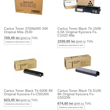
Cartus Toner 370Ab000 34K
Cartus Toner Black Tk-150K
Original Mita 2530
6,5K Original Kyocera Fs-
C1020 Mfp
709,49 lei
(pret cu TVA)
1030,00 lei
(pret cu TVA)
Anunta-ma cand revine in stoc
Anunta-ma cand revine in stoc
Cartus Toner Black Tk-500K 8K
Cartus Toner Black Tk-510K
Original Kyocera Fs-C5016N
8K Original Kyocera Fs-
C5020N
623,45 lei
(pret cu TVA)
674,60 lei
(pret cu TVA)
Anunta-ma cand revine in stoc
Anunta-ma cand revine in stoc