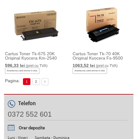
Cartus Toner Tk-675 20K
Cartus Toner Tk-70 40K
Original Kyocera Km-2540
Original Kyocera Fs-9500
596,33 lei
1063,52 lei
(pret cu TVA)
(pret cu TVA)
Anunta-ma cand revine in stoc
Anunta-ma cand revine in stoc
Pagina:
1
2
Telefon
0372 552 601
Orar depozite
Luni - Vineri
Sambata - Duminica