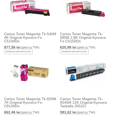
Cartus Toner Magenta Tk-540M
Cartus Toner Magenta Tk-
4K Original Kyocera Fs-
580M 2,8K Original Kyocera
C5100Dn
Fs-C5150Dn
877,56 lei
620,98 lei
(pret cu TVA)
(pret cu TVA)
Anunta-ma cand revine in stoc
Anunta-ma cand revine in stoc
Cartus Toner Magenta Tk-820M
Cartus Toner Magenta Tk-
7K Original Kyocera Fs-
8345M 12K Original Kyocera
C8100Dn
Taskalfa 2552Ci
662,46 lei
581,62 lei
(pret cu TVA)
(pret cu TVA)