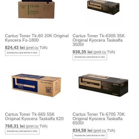
Cartus Toner Tk-60 20K Original
Cartus Toner Tk-6305 35K
Kyocera Fs-1800
Original Kyocera Taskalfa
3500I
824,43 lei
(pret cu TVA)
838,35 lei
(pret cu TVA)
Anunta-ma cand revine in stoc
Anunta-ma cand revine in stoc
Cartus Toner Tk-665 55K
Cartus Toner Tk-6705 70K
Original Kyocera Taskalfa 620
Original Kyocera Taskalfa
6500I
768,31 lei
(pret cu TVA)
834,58 lei
(pret cu TVA)
Anunta-ma cand revine in stoc
Anunta-ma cand revine in stoc