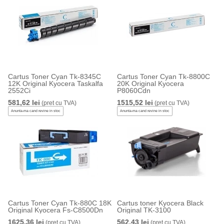
Cartus Toner Cyan Tk-8345C
Cartus Toner Cyan Tk-8800C
12K Original Kyocera Taskalfa
20K Original Kyocera
2552Ci
P8060Cdn
581,62 lei
1515,52 lei
(pret cu TVA)
(pret cu TVA)
Anunta-ma cand revine in stoc
Anunta-ma cand revine in stoc
Cartus Toner Cyan Tk-880C 18K
Cartus toner Kyocera Black
Original Kyocera Fs-C8500Dn
Original TK-3100
1625,36 lei
562,43 lei
(pret cu TVA)
(pret cu TVA)