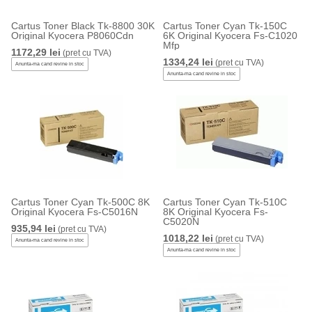
Cartus Toner Black Tk-8800 30K
Cartus Toner Cyan Tk-150C
Original Kyocera P8060Cdn
6K Original Kyocera Fs-C1020
Mfp
1172,29 lei
(pret cu TVA)
1334,24 lei
(pret cu TVA)
Anunta-ma cand revine in stoc
Anunta-ma cand revine in stoc
Cartus Toner Cyan Tk-500C 8K
Cartus Toner Cyan Tk-510C
Original Kyocera Fs-C5016N
8K Original Kyocera Fs-
C5020N
935,94 lei
(pret cu TVA)
1018,22 lei
(pret cu TVA)
Anunta-ma cand revine in stoc
Anunta-ma cand revine in stoc