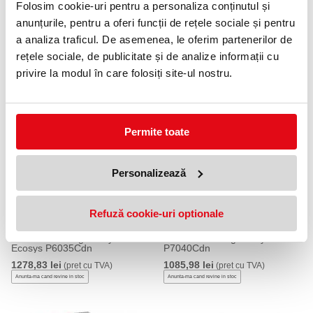
Folosim cookie-uri pentru a personaliza conținutul și
anunțurile, pentru a oferi funcții de rețele sociale și pentru
a analiza traficul. De asemenea, le oferim partenerilor de
Cartus Toner Magenta Tk-500M
Cartus Toner Magenta Tk-
rețele sociale, de publicitate și de analize informații cu
8K Original Kyocera Fs-C5016N
510M 8K Original Kyocera Fs-
C5020N
privire la modul în care folosiți site-ul nostru.
935,94 lei
(pret cu TVA)
1018,22 lei
(pret cu TVA)
Anunta-ma cand revine in stoc
Anunta-ma cand revine in stoc
Permite toate
Personalizează
Refuză cookie-uri optionale
Cartus Toner Magenta Tk-
Cartus Toner Magenta Tk-
5150M 10K Original Kyocera
5160M 12K Original Kyocera
Ecosys P6035Cdn
P7040Cdn
1278,83 lei
1085,98 lei
(pret cu TVA)
(pret cu TVA)
Anunta-ma cand revine in stoc
Anunta-ma cand revine in stoc