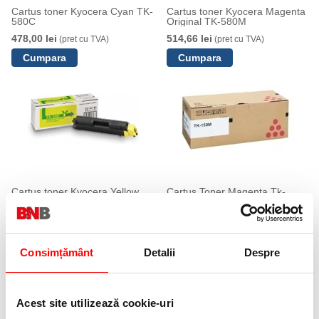
Cartus toner Kyocera Cyan TK-
Cartus toner Kyocera Magenta
580C
Original TK-580M
478,00 lei
514,66 lei
(pret cu TVA)
(pret cu TVA)
Cartus toner Kyocera Yellow
Cartus Toner Magenta Tk-
Original TK-580Y
150M 6K Original Kyocera Fs-
C1020 Mfp
514,66 lei
(pret cu TVA)
1334,24 lei
(pret cu TVA)
Anunta-ma cand revine in stoc
Consimțământ
Detalii
Despre
Acest site utilizează cookie-uri