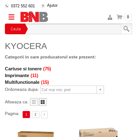
Ajutor
0372 552 601
Intra
Cos
0
in
cont
Cauta
KYOCERA
Categorii in care producatorul este prezent:
Cartuse si tonere
(75)
Imprimante
(11)
Multifunctionale
(15)
Ordoneaza dupa:
Afiseaza ca:
Pagina:
1
2