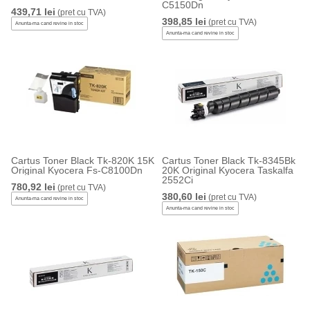
C5150Dn
439,71 lei
(pret cu TVA)
398,85 lei
(pret cu TVA)
Anunta-ma cand revine in stoc
Anunta-ma cand revine in stoc
Cartus Toner Black Tk-820K 15K
Cartus Toner Black Tk-8345Bk
Original Kyocera Fs-C8100Dn
20K Original Kyocera Taskalfa
2552Ci
780,92 lei
(pret cu TVA)
380,60 lei
(pret cu TVA)
Anunta-ma cand revine in stoc
Anunta-ma cand revine in stoc