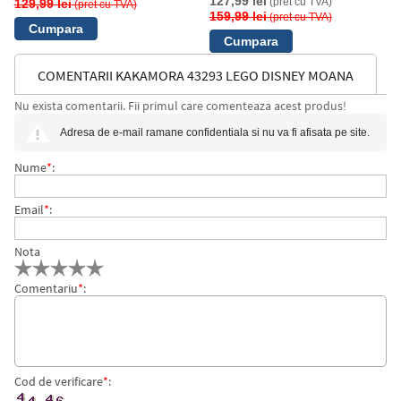
127,99 lei
(pret cu TVA)
129,99 lei
(pret cu TVA)
159,99 lei
(pret cu TVA)
COMENTARII KAKAMORA 43293 LEGO DISNEY MOANA
Nu exista comentarii. Fii primul care comenteaza acest produs!
Adresa de e-mail ramane confidentiala si nu va fi afisata pe site.
Nume
*
:
Email
*
:
Nota
Comentariu
*
:
Cod de verificare
*
: