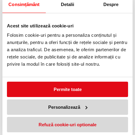
LEGO Disney
Consimțământ
Detalii
Despre
Număr piese
407 piese
Personaje incluse
Kotu și prietenul său Kakamora
Acest site utilizează cookie-uri
Model inclus
2 personaje Disney în formă de nucă de cocos
Folosim cookie-uri pentru a personaliza conținutul și
Accesorii incluse
Floare și suliță
anunțurile, pentru a oferi funcții de rețele sociale și pentru
Funcții
a analiza traficul. De asemenea, le oferim partenerilor de
Coronițe detașabile și spațiu ascuns de depozitare
Utilizare
rețele sociale, de publicitate și de analize informații cu
Joacă de rol, construcție creativă și decor inspirat din Moana
privire la modul în care folosiți site-ul nostru.
Aplicație compatibilă
LEGO Builder, cu instrucțiuni digitale 3D și urmărirea progresului
Ideal pentru:
copii pasionați de Disney Moana, aventuri insulare, personaje
Kakamora, construcții LEGO creative, joacă imaginativă și
Permite toate
modele decorative de colecție.
Personalizează
PRODUSE SIMILARE
20 %
20 %
Refuză cookie-uri optionale