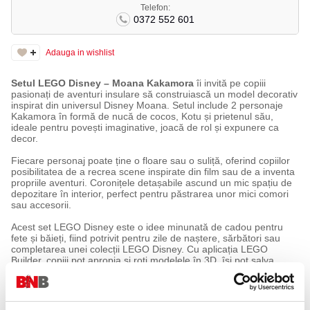
Telefon:
0372 552 601
Adauga in wishlist
Setul LEGO Disney – Moana Kakamora
îi invită pe copiii
pasionați de aventuri insulare să construiască un model decorativ
inspirat din universul Disney Moana. Setul include 2 personaje
Kakamora în formă de nucă de cocos, Kotu și prietenul său,
ideale pentru povești imaginative, joacă de rol și expunere ca
decor.
Fiecare personaj poate ține o floare sau o suliță, oferind copiilor
posibilitatea de a recrea scene inspirate din film sau de a inventa
propriile aventuri. Coronițele detașabile ascund un mic spațiu de
depozitare în interior, perfect pentru păstrarea unor mici comori
sau accesorii.
Acest set LEGO Disney este o idee minunată de cadou pentru
fete și băieți, fiind potrivit pentru zile de naștere, sărbători sau
completarea unei colecții LEGO Disney. Cu aplicația LEGO
Builder, copiii pot apropia și roti modelele în 3D, își pot salva
construcția și își pot urmări progresul pas cu pas.
Caracteristici principale:
Temă