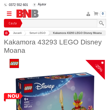
Ajutor
0372 552 601
Intra
Cos
0
in
cont
Cauta
Jucarii
Seturi LEGO
Kakamora 43293 LEGO Disney Moana
Kakamora 43293 LEGO Disney
Moana
-20%