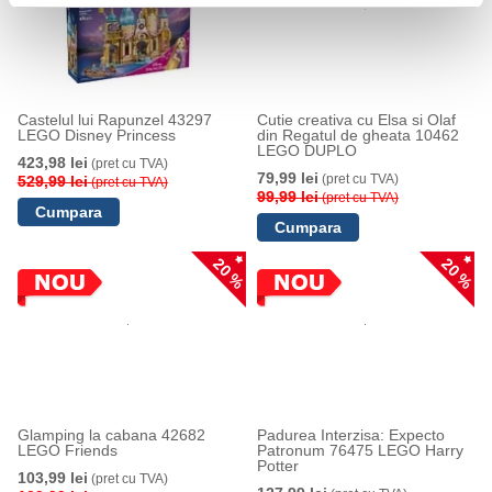
Castelul lui Rapunzel 43297
Cutie creativa cu Elsa si Olaf
LEGO Disney Princess
din Regatul de gheata 10462
LEGO DUPLO
423,98 lei
(pret cu TVA)
79,99 lei
(pret cu TVA)
529,99 lei
(pret cu TVA)
99,99 lei
(pret cu TVA)
20 %
20 %
Glamping la cabana 42682
Padurea Interzisa: Expecto
LEGO Friends
Patronum 76475 LEGO Harry
Potter
103,99 lei
(pret cu TVA)