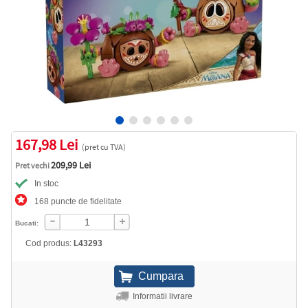
167,98 Lei
(pret cu TVA)
209,99 Lei
Pret vechi
In stoc
168 puncte de fidelitate
Bucati:
Cod produs:
L43293
Informatii livrare