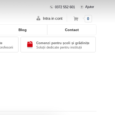
Ajutor
0372 552 601
Cos
Intra in cont
0
Blog
Contact
te
Comenzi pentru școli și grădinițe
profesorii
Soluții dedicate pentru instituții