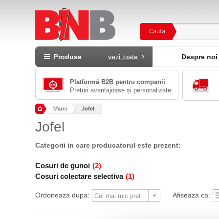
Cauta
Produse
vezi toate
Despre noi
Platformă B2B pentru companii
Prețuri avantajoase și personalizate
Marci
Jofel
Jofel
Categorii in care producatorul este prezent:
Cosuri de gunoi
(2)
Cosuri colectare selectiva
(1)
Ordoneaza dupa:
Afiseaza ca: