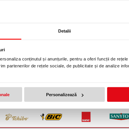
Detalii
uri
rsonaliza conținutul și anunțurile, pentru a oferi funcții de rețele
gunoi metal de perete cu
Unitate metalica pentru statie d
im partenerilor de rețele sociale, de publicitate și de analize info
a si usa pivotanta Detroit Jofel
reciclare Austin Jofel
 lei
1359,99 lei
(pret cu TVA)
(pret cu TVA)
onale
Personalizează