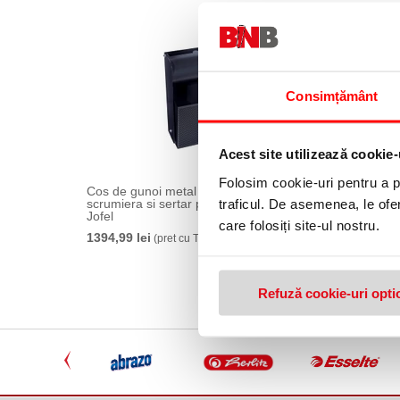
Consimțământ
Acest site utilizează cookie-
Folosim cookie-uri pentru a pe
Cos de gunoi metal de perete cu
Cos de 
traficul. De asemenea, le ofer
scrumiera si sertar pivotant Portland
scrumier
Jofel
care folosiți site-ul nostru.
1379,99
1394,99 lei
(pret cu TVA)
Refuză cookie-uri opti