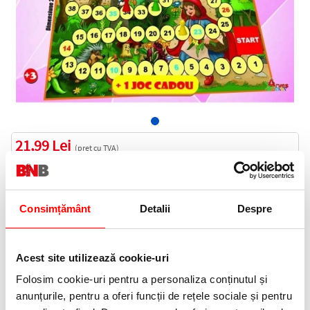
21,99 Lei
(pret cu TVA)
In stoc
22 puncte de fidelitate
Bucati:
Consimțământ
Detalii
Despre
Cod produs:
ARV2001
Acest site utilizează cookie-uri
Folosim cookie-uri pentru a personaliza conținutul și
Informatii livrare
anunțurile, pentru a oferi funcții de rețele sociale și pentru
Telefon: