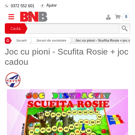
Ajutor
0372 552 601
Intra
Cos
0
in
cont
Cauta
Jucarii
Jocuri de societate
Joc cu pioni - Scufita Rosie + joc ca
Joc cu pioni - Scufita Rosie + joc
cadou