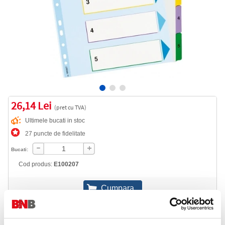
26,14 Lei
(pret cu TVA)
Ultimele bucati in stoc
27 puncte de fidelitate
Bucati:
Cod produs:
E100207
Informatii livrare
Telefon: