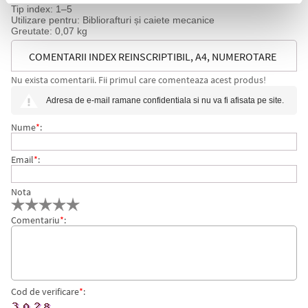
Tip index: 1–5
Utilizare pentru: Bibliorafturi și caiete mecanice
Greutate: 0,07 kg
COMENTARII INDEX REINSCRIPTIBIL, A4, NUMEROTARE
Nu exista comentarii. Fii primul care comenteaza acest produs!
1-5, ESSELTE
Adresa de e-mail ramane confidentiala si nu va fi afisata pe site.
Nume
*
:
Email
*
:
Nota
Comentariu
*
:
Cod de verificare
*
: