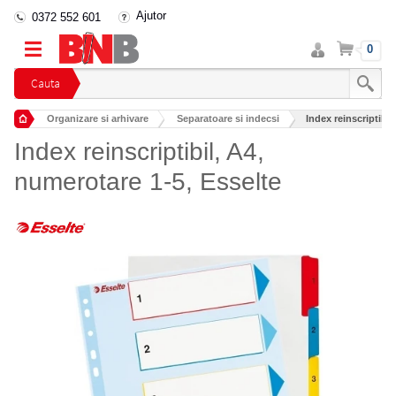
Ajutor
0372 552 601
Intra
Cos
0
in
cont
Cauta
Organizare si arhivare
Separatoare si indecsi
Index reinscriptibil
Index reinscriptibil, A4,
numerotare 1-5, Esselte