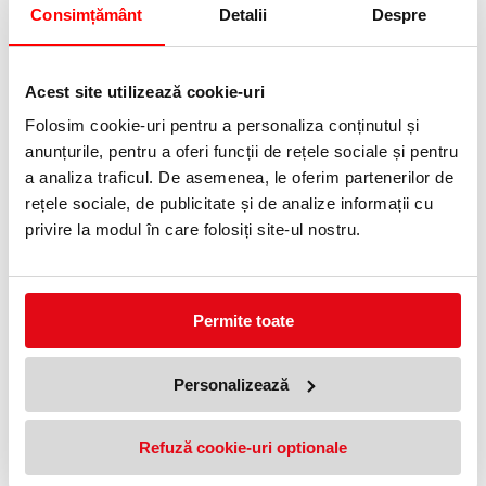
0372 552 601
Consimțământ
Detalii
Despre
Adauga in wishlist
Acest site utilizează cookie-uri
Index reinscriptibil cu taste laminate, destinat organizării eficiente
a documentelor arhivate în bibliorafturi sau caiete mecanice.
Folosim cookie-uri pentru a personaliza conținutul și
Prevăzut cu pagină de sumar laminată pentru descrierea
anunțurile, pentru a oferi funcții de rețele sociale și pentru
conținutului. Textul se poate scrie cu pixul și ulterior poate fi
îndepărtat cu ajutorul unei radiere.
a analiza traficul. De asemenea, le oferim partenerilor de
rețele sociale, de publicitate și de analize informații cu
Index reinscriptibil din carton cu pagină de sumar și taste
laminate și perforații pentru arhivare, ideal pentru organizarea și
privire la modul în care folosiți site-ul nostru.
arhivarea sistematică a documentelor.
Format A4+ care asigură acces rapid la documente chiar și atunci
când utilizați folii de protecție.
Permite toate
Index 1-5 cu 5 taste, pentru identificarea rapidă a conținutului.
Prevăzut cu 11 perforații pentru arhivare în biblioraft și caiete
mecanice
Personalizează
Carton rezistent de 160 gsm
Refuză cookie-uri optionale
Culoare: Multicolor
Dimensiuni: 245 x 2 x 297 mm
Format: A4 Maxi