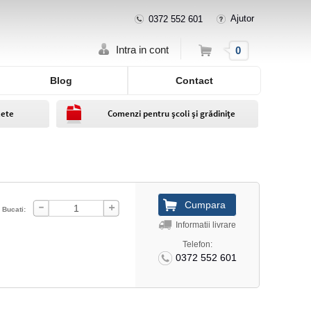
Ajutor
0372 552 601
Cos
Intra in cont
0
Blog
Contact
lete
Comenzi pentru școli și grădinițe
Bucati:
Informatii livrare
Telefon:
0372 552 601