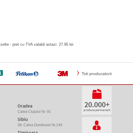
elte - pret cu TVA valabil astazi: 27.95 lei
Toti producatorii
20.000+
Oradea
produse permanent
Calea Clujului Nr. 91
Sibiu
Str. Calea Dumbravii Nr.149
Timisoara