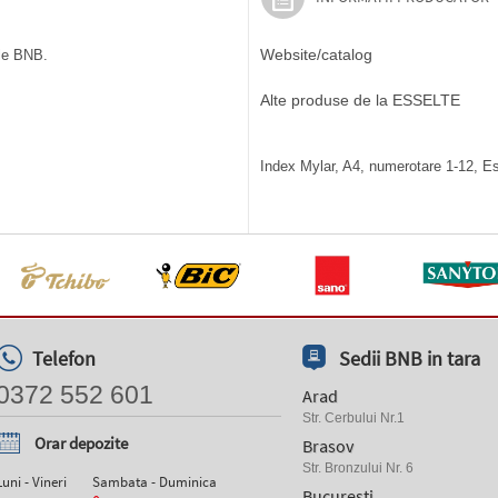
Website/catalog
ile BNB.
Alte produse de la ESSELTE
Index Mylar, A4, numerotare 1-12, Ess
Telefon
Sedii BNB in tara
0372 552 601
Arad
Str. Cerbului Nr.1
Orar depozite
Brasov
Str. Bronzului Nr. 6
Luni - Vineri
Sambata - Duminica
Bucuresti