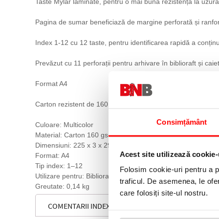
Taste Mylar laminate, pentru o mai bună rezistență la uzură
Pagina de sumar beneficiază de margine perforată și ranfor
Index 1-12 cu 12 taste, pentru identificarea rapidă a conținu
Prevăzut cu 11 perforații pentru arhivare în biblioraft și ca
Format A4
Carton rezistent de 160 gsm
Consimțământ
Culoare: Multicolor
Material: Carton 160 gsm
Dimensiuni: 225 x 3 x 297 mm
Acest site utilizează cookie-
Format: A4
Tip index: 1–12
Folosim cookie-uri pentru a pe
Utilizare pentru: Bibliorafturi și caiete mecanice
traficul. De asemenea, le ofer
Greutate: 0,14 kg
care folosiți site-ul nostru.
COMENTARII INDEX MYLAR, A4, NUMEROTARE 1-12, 