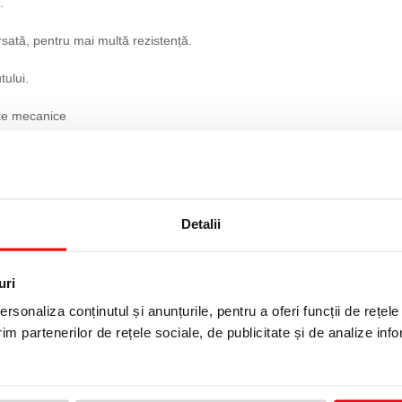
.
sată, pentru mai multă rezistență.
tului.
iete mecanice
Detalii
uri
rsonaliza conținutul și anunțurile, pentru a oferi funcții de rețele
im partenerilor de rețele sociale, de publicitate și de analize info
ESSELTE