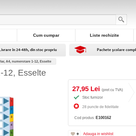
Cum cumpar
Liste rechizite
Livrare în 24-48h, din stoc propriu
Pachete școlare comp
lar, A4, numerotare 1-12, Esselte
-12, Esselte
27,95 Lei
(pret cu TVA)
Stoc furnizor
28 puncte de fidelitate
E100162
Cod produs:
Adauga in wishlist