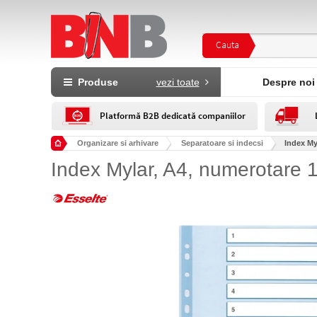
Cauta
Produse
vezi toate
Despre noi
Platformă B2B dedicată companiilor
Organizare si arhivare
Separatoare si indecsi
Index My
Index Mylar, A4, numerotare 1