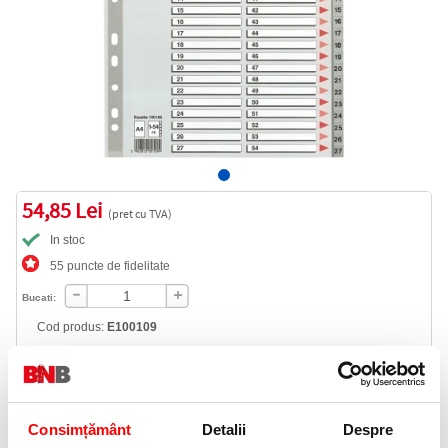
54,85 Lei
(pret cu TVA)
In stoc
55 puncte de fidelitate
Bucati:
Cod produs:
E100109
Informatii livrare
Consimțământ
Detalii
Despre
Telefon: