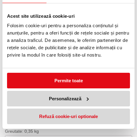
0372 552 601
Adauga in wishlist
Acest site utilizează cookie-uri
Folosim cookie-uri pentru a personaliza conținutul și
Index din polipropilenă, destinat organizării eficiente a
anunțurile, pentru a oferi funcții de rețele sociale și pentru
documentelor arhivate în bibliorafturi sau caiete mecanice.
Prevăzut cu pagină de sumar pentru descrierea conținutului.
a analiza traficul. De asemenea, le oferim partenerilor de
rețele sociale, de publicitate și de analize informații cu
Pagina de sumar beneficiază de margine perforată și ranforsată,
pentru mai multă rezistență.
privire la modul în care folosiți site-ul nostru.
Index 1-54 cu 54 taste, pentru identificarea rapidă a conținutului.
Prevăzut cu 11 perforații pentru arhivare în biblioraft și caiete
mecanice
Permite toate
Format A4
Polipropilenă (PP) de 0,12 mm
Personalizează
Culoare: Gri
Dimensiuni: 225 x 7 x 297 mm
Refuză cookie-uri optionale
Format: A4
Tip index: 1–54
Utilizare pentru: Bibliorafturi și caiete mecanice
Greutate: 0,35 kg