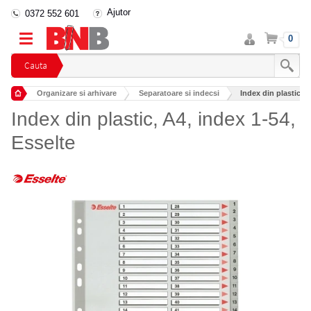
Ajutor
0372 552 601
Intra
Cos
0
in
cont
Cauta
Organizare si arhivare
Separatoare si indecsi
Index din plastic, A
Index din plastic, A4, index 1-54,
Esselte