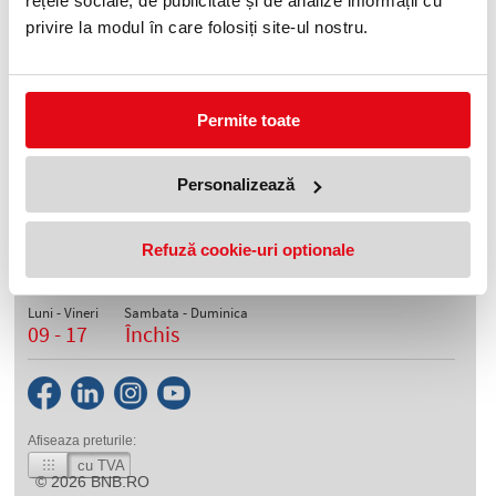
rețele sociale, de publicitate și de analize informații cu
privire la modul în care folosiți site-ul nostru.
Patura pentru hipotermie IGLOO
CORE, 2 straturi, portocaliu, M
169,99 lei
(pret cu TVA)
Permite toate
Personalizează
Telefon
0372 552 601
Refuză cookie-uri optionale
Orar depozite
Luni - Vineri
Sambata - Duminica
09 - 17
Închis
Afiseaza preturile:
cu TVA
© 2026
BNB.RO