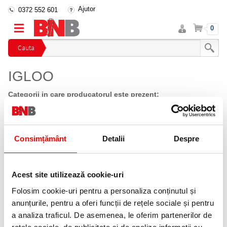
Ajutor
0372 552 601
Intra
Cos
0
in
cont
Cauta
IGLOO
Categorii in care producatorul este prezent:
Accesorii prim ajutor
(1)
Ordoneaza dupa:
Consimțământ
Detalii
Despre
Afiseaza ca:
Acest site utilizează cookie-uri
Folosim cookie-uri pentru a personaliza conținutul și
anunțurile, pentru a oferi funcții de rețele sociale și pentru
a analiza traficul. De asemenea, le oferim partenerilor de