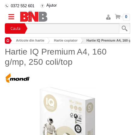
Ajutor
0372 552 601
Intra
Cos
0
in
cont
Cauta
Articole din hartie
Hartie copiator
Hartie IQ Premium A4, 160 g/mp
Hartie IQ Premium A4, 160
g/mp, 250 coli/top