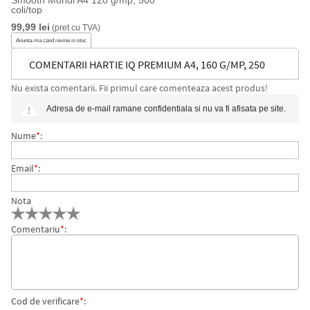
Smooth Mondi A4 120 g/mp, 500
coli/top
99,99 lei
(pret cu TVA)
Anunta-ma cand revine in stoc
COMENTARII HARTIE IQ PREMIUM A4, 160 G/MP, 250
Nu exista comentarii. Fii primul care comenteaza acest produs!
COLI/TOP
Adresa de e-mail ramane confidentiala si nu va fi afisata pe site.
Nume
*
:
Email
*
:
Nota
Comentariu
*
:
Cod de verificare
*
: