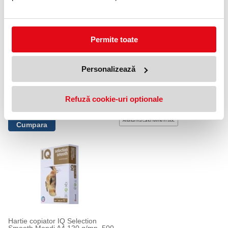
Permite toate
Personalizează
Carton Color Copy SRA3 280
Carton Colotech+ Lucios Xerox
g/mp 150 coli/top
A3 250 g/mp 250 coli/top
Refuză cookie-uri optionale
149,99 lei
329,99 lei
(pret cu TVA)
(pret cu TVA)
Anunta-ma cand revine in stoc
Hartie copiator IQ Selection