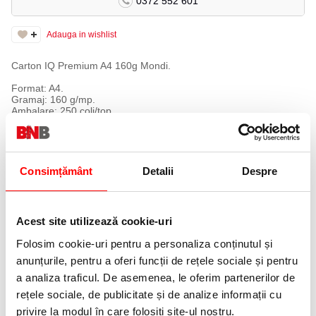
0372 552 601
Adauga in wishlist
Carton IQ Premium A4 160g Mondi.
Format: A4.
Gramaj: 160 g/mp.
Ambalare: 250 coli/top.
Color Copy, carton special pentru sistemele laser color digitale,
garanteaza fidelitatea cu originalul, redarea stralucitoare a
culorilor si rezultate perfecte la tiparire.
• Materiale tiparite extrem de clare si tratarea speciala a
Consimțământ
Detalii
Despre
suprafetelor pentru redarea stralucitoare a culorilor.
• Formare de prima clasa a colilor pentru transferarea uniforma a
tonerului
• Proprietati bune de rulare, chiar si in aparatele de mare
Acest site utilizează cookie-uri
productivitate; coli perfect plane
• Protectie optima a aparatelor
Folosim cookie-uri pentru a personaliza conținutul și
• Rezistenta la caldura; fara toxicitate; rezistenta la imbatranire
conform ISO 9706; realizata in conditii de protectie a mediului.
anunțurile, pentru a oferi funcții de rețele sociale și pentru
• Ambalaj transparent cu posibilitate de reinchidere.
a analiza traficul. De asemenea, le oferim partenerilor de
rețele sociale, de publicitate și de analize informații cu
PRODUSE SIMILARE
privire la modul în care folosiți site-ul nostru.