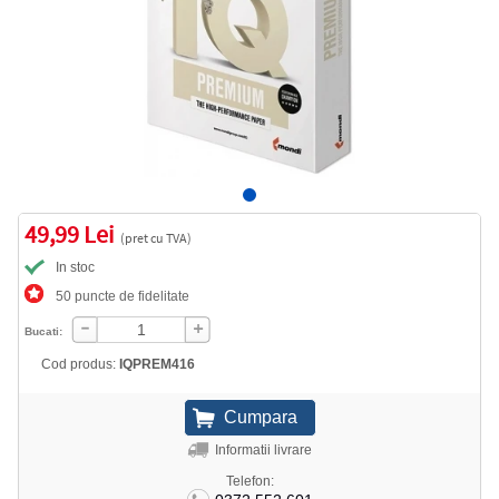
49,99 Lei
(pret cu TVA)
In stoc
50 puncte de fidelitate
Bucati:
Cod produs:
IQPREM416
Informatii livrare
Telefon: