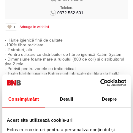
Telefon:
0372 552 601
Adauga in wishlist
- Hârtie igienică fină de calitate
-100% fibre reciclate
- 2 straturi, alb
- Pentru utilizare cu distribuitor de hârtie igienică Katrin System
- Dimensiune foarte mare a ruloului (800 de coli) și distribuitorul
ține 2 role
- Potrivit pentru zonele cu trafic ridicat
- Toate hârtiile igienice Katrin sunt fabricate din fibre de înaltă
calitate și s-au dovedit, prin testul de dizolvare 90 de secunde,
metoda Metsä Tissue 02, să se descompună și să se dizolve
rapid și eficient în apă, în condiții normale de utilizare
- Certificată sub eticheta Eco Nordic Swan și EU Flower
Consimțământ
Detalii
Despre
Acest site utilizează cookie-uri
Folosim cookie-uri pentru a personaliza conținutul și