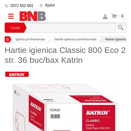
Ajutor
0372 552 601
Intra
Cos
0
in
cont
Cauta
Igiena profesionala
Hartie igienica profesionala
Hartie igienica C
Hartie igienica Classic 800 Eco 2
str. 36 buc/bax Katrin