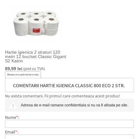
Hartie igienica 2 straturi 120
metri 12 buc/set Classic Gigant
S2 Katrin
89,99 lei
(pret cu TVA)
Anunta-ma cand revine in stoc
COMENTARII HARTIE IGIENICA CLASSIC 800 ECO 2 STR.
Nu exista comentarii. Fii primul care comenteaza acest produs!
36 BUC/BAX KATRIN
Adresa de e-mail ramane confidentiala si nu va fi afisata pe site.
Nume
*
:
Email
*
: