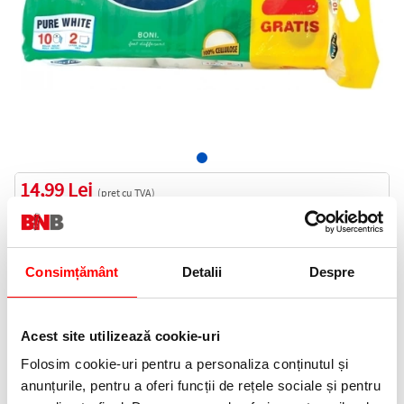
14,99 Lei
(pret cu TVA)
In stoc
15 puncte de fidelitate
Bucati:
Consimțământ
Detalii
Despre
Cod produs:
HIGNEUT10
Acest site utilizează cookie-uri
Folosim cookie-uri pentru a personaliza conținutul și
Informatii livrare
anunțurile, pentru a oferi funcții de rețele sociale și pentru
Telefon: