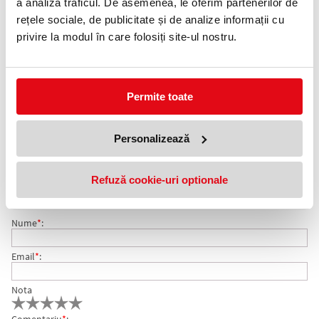
0372 552 601
a analiza traficul. De asemenea, le oferim partenerilor de
rețele sociale, de publicitate și de analize informații cu
Adauga in wishlist
privire la modul în care folosiți site-ul nostru.
Hartie igienica Perfex Boni Classic din celuloza 100%, extra alba,
portionata .
Permite toate
Numar straturi: 2
Greutate: 18 gr.
Ambalare: 10 buc/set
Personalizează
COMENTARII HARTIE IGIENICA BONI CLASSIC, ALBA, 2
Nu exista comentarii. Fii primul care comenteaza acest produs!
Refuză cookie-uri optionale
STRATURI 10 BUC/SET PERFEX
Adresa de e-mail ramane confidentiala si nu va fi afisata pe site.
Nume
*
:
Email
*
:
Nota