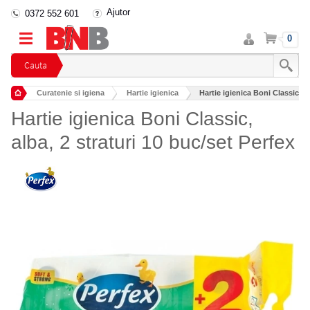
Ajutor
0372 552 601
Intra
Cos
0
in
cont
Cauta
Curatenie si igiena
Hartie igienica
Hartie igienica Boni Classic, al
Hartie igienica Boni Classic,
alba, 2 straturi 10 buc/set Perfex