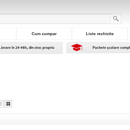
Cum cumpar
Liste rechizite
Livrare în 24-48h, din stoc propriu
Pachete școlare comp