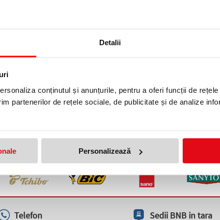
Detalii
uri
tate Drive (SSD) NVMe M.2,
rsonaliza conținutul și anunțurile, pentru a oferi funcții de rețele
Gigabyte
im partenerilor de rețele sociale, de publicitate și de analize info
lei
(pret cu TVA)
onale
Personalizează
Telefon
Sedii BNB in tara