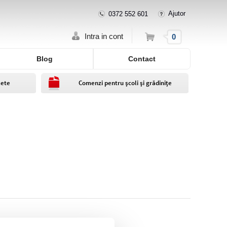
Ajutor
0372 552 601
Cos
Intra in cont
0
Blog
Contact
lete
Comenzi pentru școli și grădinițe