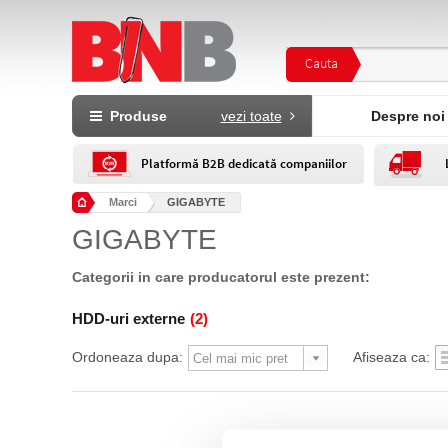
Cauta
Produse
vezi toate
Despre noi
Platformă B2B dedicată companiilor
Marci
GIGABYTE
GIGABYTE
Categorii in care producatorul este prezent:
HDD-uri externe
(2)
Ordoneaza dupa:
Afiseaza ca: