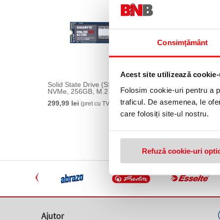
Consimțământ
Acest site utilizează cookie-
Solid State Drive (SSD) Gigabyte
Solid S
Folosim cookie-uri pentru a pe
NVMe, 256GB, M.2
128GB, 
traficul. De asemenea, le ofer
299,99 lei
299,99 
(pret cu TVA)
care folosiți site-ul nostru.
Refuză cookie-uri opti
Ajutor