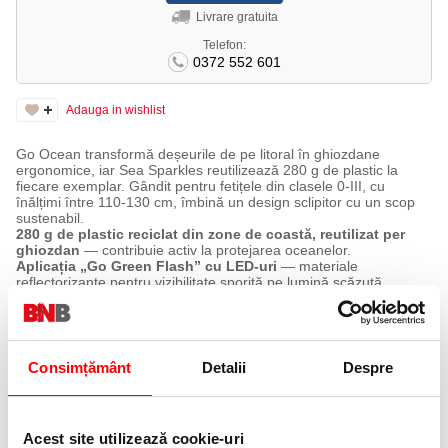
Livrare gratuita
Telefon:
0372 552 601
Adauga in wishlist
Go Ocean transformă deșeurile de pe litoral în ghiozdane
ergonomice, iar Sea Sparkles reutilizează 280 g de plastic la
fiecare exemplar. Gândit pentru fetițele din clasele 0-III, cu
înălțimi între 110-130 cm, îmbină un design sclipitor cu un scop
sustenabil.
280 g de plastic reciclat din zone de coastă, reutilizat per
ghiozdan
— contribuie activ la protejarea oceanelor.
Aplicația „Go Green Flash” cu LED-uri
— materiale
reflectorizante pentru vizibilitate sporită pe lumină scăzută.
Certificat IGR ca produs ergonomic
— confirmare
independentă a confortului de purtare.
Corp semi-flexibil, cu capac ce se deschide la 180°
— acces
facil la conținut.
Spate cu design ergonomic și căptușeală 3D respirabilă
—
Consimțământ
Detalii
Despre
confort sporit pe tot parcursul zilei.
Sistem Ergo Spine, cu barete, curea toracică și curea de șold
reglabile
— distribuie greutatea uniform pe spate.
Specificații tehnice
Acest site utilizează cookie-uri