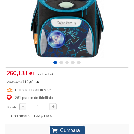
260,13 Lei
(pret cu TVA)
313,40 Lei
Pret vechi
Ultimele bucati in stoc
261 puncte de fidelitate
Bucati:
Cod produs:
TGNQ-118A