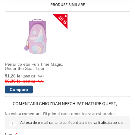
PRODUSE SIMILARE
15 %
Penar tip etui Fun Time Magic,
Under the Sea, Tiger
51,26 lei
(pret cu TVA)
60,30 lei
(pret cu TVA)
COMENTARII GHIOZDAN NEECHIPAT NATURE QUEST,
Nu exista comentarii. Fii primul care comenteaza acest produs!
SEA SPARKLES, GO OCEAN, TIGER
Adresa de e-mail ramane confidentiala si nu va fi afisata pe site.
Nume
*
: