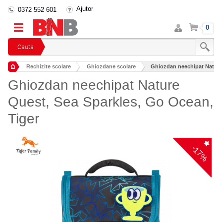
Ajutor
0372 552 601
Intra
Cos
0
in
cont
Cauta
Rechizite scolare
Ghiozdane scolare
Ghiozdan neechipat Nature
Ghiozdan neechipat Nature
Quest, Sea Sparkles, Go Ocean,
Tiger
-17%