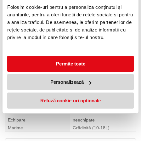
Gen:
Fete
Folosim cookie-uri pentru a personaliza conținutul și
Vârstă recomandată:
6-10 ani
anunțurile, pentru a oferi funcții de rețele sociale și pentru
Clasă:
Primar
Echipat:
Nu
a analiza traficul. De asemenea, le oferim partenerilor de
Dimensiuni:
35×31×19 cm
rețele sociale, de publicitate și de analize informații cu
Volum:
14 l
Greutate:
700 g
privire la modul în care folosiți site-ul nostru.
Impermeabil:
Da
Ergonomic:
Da
Sea Sparkles — sclipici de ocean, grijă pentru planetă.
Specificatii
Permite toate
Gen
Fete
Tip
Rigid
Tip
Ergonomic
Personalizează
Clasa
Clasa 0
Clasa
Pregatitoare
Refuză cookie-uri optionale
Clasa
Clasa 1
Varsta
6-10 ani
Echipare
neechipate
Marime
Grădiniță (10-18L)