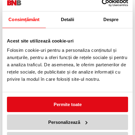
Telefon:
0372 552 601
Consimțământ
Detalii
Despre
Adauga in wishlist
Ladybug este o buburuză de purtat în spate: buzunar frontal
Acest site utilizează cookie-uri
rotund cu breloc-ursuleț, compartiment spațios cu buzunar
interior și buzunare laterale din plasă.
Folosim cookie-uri pentru a personaliza conținutul și
Compartiment spațios cu buzunar interior din căptușeală.
Buzunar frontal rotund cu fermoar și breloc metalic ursuleț.
anunțurile, pentru a oferi funcții de rețele sociale și pentru
Fermoar principal cu două cursoare metalice cu brelocuri-ursuleț.
a analiza traficul. De asemenea, le oferim partenerilor de
Două buzunare laterale din plasă cu bandă elastică.
Poliester; doar 290 g la 4 l.
rețele sociale, de publicitate și de analize informații cu
Specificații tehnice
privire la modul în care folosiți site-ul nostru.
Gen:
Fete
Vârstă recomandată:
3-5 ani
Clasă:
Grădiniță
Compartimente:
1
Permite toate
Dimensiuni:
31×24×9 cm
Volum:
4 l
Greutate:
0,29 kg
Material:
Poliester
Personalizează
O buburuză care poartă noroc — și gustarea.
Specificatii