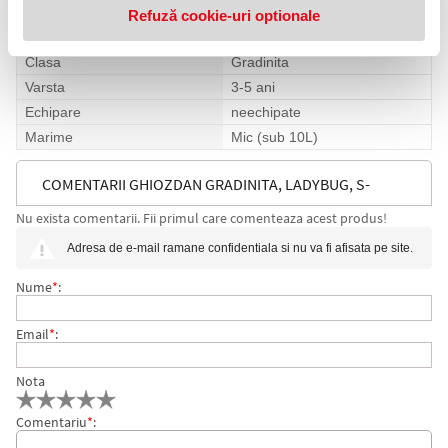
Gen
Fete
Refuză cookie-uri optionale
Tip
Rigid
Clasa
Gradinita
Varsta
3-5 ani
Echipare
neechipate
Marime
Mic (sub 10L)
COMENTARII GHIOZDAN GRADINITA, LADYBUG, S-
Nu exista comentarii. Fii primul care comenteaza acest produs!
COOL
Adresa de e-mail ramane confidentiala si nu va fi afisata pe site.
Nume
*
:
Email
*
:
Nota
Comentariu
*
: