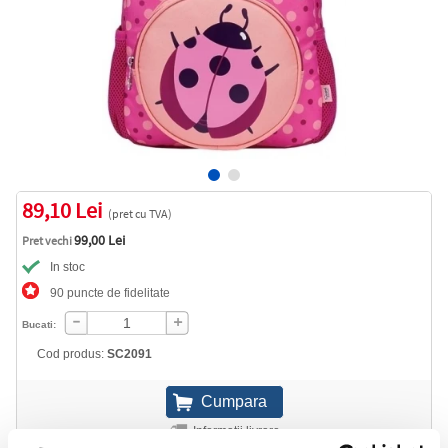
89,10 Lei
(pret cu TVA)
99,00 Lei
Pret vechi
In stoc
90 puncte de fidelitate
Bucati:
Cod produs:
SC2091
Informatii livrare