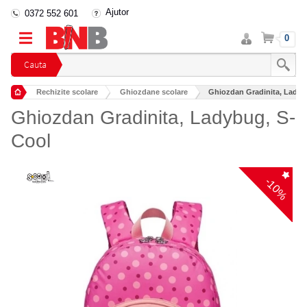
Ajutor
0372 552 601
Intra
Cos
0
in
cont
Cauta
Rechizite scolare
Ghiozdane scolare
Ghiozdan Gradinita, Ladyb
Ghiozdan Gradinita, Ladybug, S-
Cool
-10%