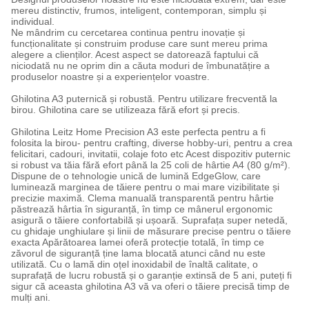
mereu distinctiv, frumos, inteligent, contemporan, simplu și
individual.
Ne mândrim cu cercetarea continua pentru inovație și
funcționalitate și construim produse care sunt mereu prima
alegere a clienților. Acest aspect se datorează faptului că
niciodată nu ne oprim din a căuta moduri de îmbunatățire a
produselor noastre și a experiențelor voastre.
Ghilotina A3 puternică și robustă. Pentru utilizare frecventă la
birou. Ghilotina care se utilizeaza fără efort și precis.
Ghilotina Leitz Home Precision A3 este perfecta pentru a fi
folosita la birou- pentru crafting, diverse hobby-uri, pentru a crea
felicitari, cadouri, invitatii, colaje foto etc Acest dispozitiv puternic
si robust va tăia fără efort până la 25 coli de hârtie A4 (80 g/m²).
Dispune de o tehnologie unică de lumină EdgeGlow, care
luminează marginea de tăiere pentru o mai mare vizibilitate și
precizie maximă. Clema manuală transparentă pentru hârtie
păstrează hârtia în siguranță, în timp ce mânerul ergonomic
asigură o tăiere confortabilă și ușoară. Suprafața super netedă,
cu ghidaje unghiulare și linii de măsurare precise pentru o tăiere
exacta Apărătoarea lamei oferă protecție totală, în timp ce
zăvorul de siguranță ține lama blocată atunci când nu este
utilizată. Cu o lamă din oțel inoxidabil de înaltă calitate, o
suprafață de lucru robustă și o garanție extinsă de 5 ani, puteți fi
sigur că aceasta ghilotina A3 vă va oferi o tăiere precisă timp de
mulți ani.