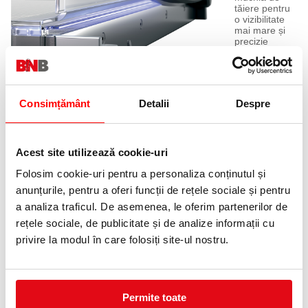
tăiere pentru
o vizibilitate
mai mare și
precizie
maximă
Consimțământ
Detalii
Despre
Ușor de
folosit!
Mânerul
ergonomic
asigură
Acest site utilizează cookie-uri
rezultate
precise și
Folosim cookie-uri pentru a personaliza conținutul și
fără efort de
anunțurile, pentru a oferi funcții de rețele sociale și pentru
fiecare dată
a analiza traficul. De asemenea, le oferim partenerilor de
rețele sociale, de publicitate și de analize informații cu
privire la modul în care folosiți site-ul nostru.
Clema
manuală
Permite toate
transparentă