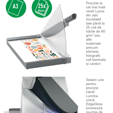
Precizie la
cel mai înalt
nivel! Lama
din oțel
inoxidabil
taie până la
25 coli de
hârtie de 80
g/m² sau
alte
materiale
precum
etichete,
fotografii,
coli laminate
și carduri
Sistem unic
pentru
precizie
clară!
Lumina
unică
EdgeGlow
luminează
muchia de