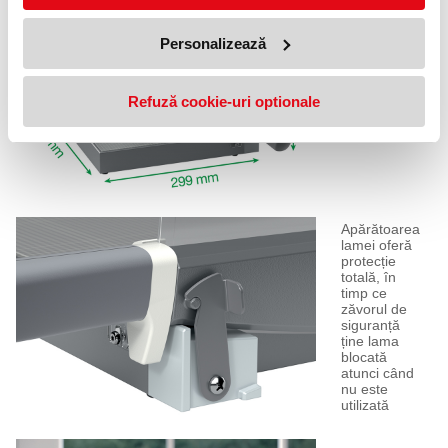
pentru hârtie
vă permite
Personalizează
să vedeți
exact unde
va tăia lama
pentru o
Refuză cookie-uri optionale
tăiere
precisă
Apărătoarea
lamei oferă
protecție
totală, în
timp ce
zăvorul de
siguranță
ține lama
blocată
atunci când
nu este
utilizată