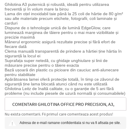
Ghilotina A3 puternică și robustă, ideală pentru utilizarea
frecventă și în volum mare la birou
Lama din oțel inoxidabil taie până la 25 coli de hârtie de 80 g/m²
sau alte materiale precum etichete, fotografii, coli laminate și
carduri
Dispune de o tehnologie unică de lumină EdgeGlow, care
luminează marginea de tăiere pentru o mai mare vizibilitate și
precizie maximă
Mânerul ergonomic asigură rezultate precise și fără efort de
fiecare dată
Clema manuală transparentă de prindere a hârtiei ține hârtia în
siguranță la locul ei
Suprafața super netedă, cu ghidaje unghiulare și linii de
măsurare precise pentru o tăiere exacta
Bază ușoară din plastic cu picioare din cauciuc anti-alunecare
pentru stabilitate
Apărătoarea lamei oferă protecție totală, în timp ce zăvorul de
siguranță ține lama blocată atunci când nu este utilizată
Ghilotina Leitz de înaltă calitate, cu o garanție de 5 ani fără
probleme (nu include piesele de uzură normală și consumabilele)
COMENTARII GHILOTINA OFFICE PRO PRECISION, A3,
Nu exista comentarii. Fii primul care comenteaza acest produs!
25 COLI, LASER INDICATOR INCLUS, GRI LEITZ
Adresa de e-mail ramane confidentiala si nu va fi afisata pe site.