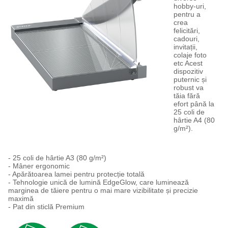
hobby-uri,
pentru a
crea
felicitări,
cadouri,
invitații,
colaje foto
etc Acest
dispozitiv
puternic și
robust va
tăia fără
efort până la
25 coli de
hârtie A4 (80
g/m²).
- 25 coli de hârtie A3 (80 g/m²)
- Mâner ergonomic
- Apărătoarea lamei pentru protecție totală
- Tehnologie unică de lumină EdgeGlow, care luminează
marginea de tăiere pentru o mai mare vizibilitate și precizie
maximă
- Pat din sticlă Premium