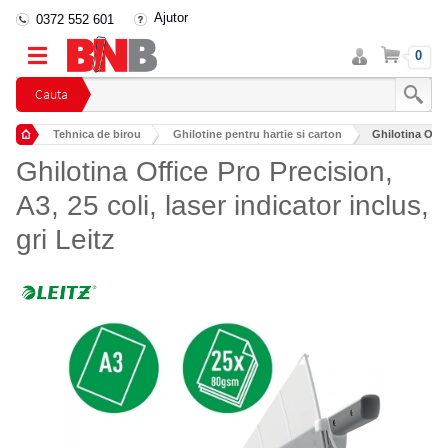
Ajutor
0372 552 601
Intra
Cos
0
in
cont
Cauta
Tehnica de birou
Ghilotine pentru hartie si carton
Ghilotina Offic
Ghilotina Office Pro Precision,
A3, 25 coli, laser indicator inclus,
gri Leitz