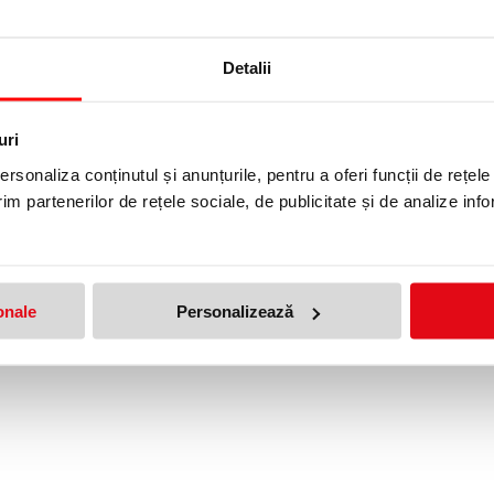
Detalii
 cu fermoar Complete
Buzunar cu fermoar Complete
r, S, 2 buc, Leitz
Traveller, M, 2 buc, Leitz
i
66,85 lei
uri
(pret cu TVA)
(pret cu TVA)
rsonaliza conținutul și anunțurile, pentru a oferi funcții de rețele
im partenerilor de rețele sociale, de publicitate și de analize info
onale
Personalizează