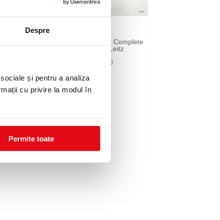
Despre
Buzunar cu fermoar Complete
Traveller, L, 2 buc, Leitz
69,75 lei
(pret cu TVA)
 sociale și pentru a analiza
rmații cu privire la modul în
Permite toate