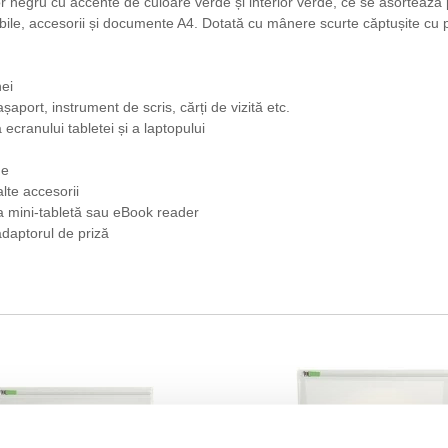
or negru cu accente de culoare verde și interior verde, ce se asortează
mobile, accesorii și documente A4. Dotată cu mânere scurte căptușite cu p
hei
aport, instrument de scris, cărți de vizită etc.
ecranului tabletei și a laptopului
ne
alte accesorii
la mini-tabletă sau eBook reader
adaptorul de priză