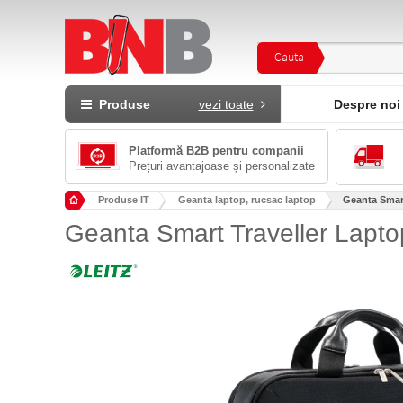
Cauta
Produse
vezi toate
Despre noi
Platformă B2B pentru companii
Prețuri avantajoase și personalizate
Produse IT
Geanta laptop, rucsac laptop
Geanta Smart
Geanta Smart Traveller Lapto