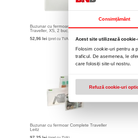
Consimțământ
Buzunar cu fermoar Complete
Buzunar
Traveller, XS, 2 buc, Leitz
Travelle
52,96 lei
59,45 le
Acest site utilizează cookie-
(pret cu TVA)
Folosim cookie-uri pentru a pe
traficul. De asemenea, le ofer
care folosiți site-ul nostru.
Refuză cookie-uri opti
Buzunar cu fermoar Complete Traveller
Leitz
97,25 lei
(pret cu TVA)