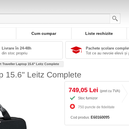
Cum cumpar
Liste rechizite
Livrare în 24-48h
Pachete școlare comple
din stoc propriu
Tot ce au nevoie elevii și 
 Traveller Laptop 15.6" Leitz Complete
p 15.6" Leitz Complete
749,05 Lei
(pret cu TVA)
Stoc furnizor
750 puncte de fidelitate
E60160095
Cod produs: