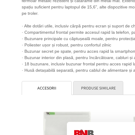
fermoar metalic rezistent și catarame din metal mat. Exteri
spațiu suficient pentru laptopul de 15,6", alte dispozitive 
pe troler.
· Alte dotări utile, inclusiv cârpă pentru ecran și suport de c
· Compartimentul frontal permite accesul rapid la telefon, paș
· Buzunare principale cu căptușeală moale, pentru protecția 
· Poliester ușor și robust, pentru confortul zilnic
· Buzunar secret pe spate, pentru acces rapid la smartpho
· Buzunar interior din plasă, pentru încărcătoare, cabluri și 
· 18 buzunare, inclusiv buzunar frontal pentru acces rapid 
· Husă detașabilă separată, pentru cablul de alimentare și 
ACCESORII
PRODUSE SIMILARE