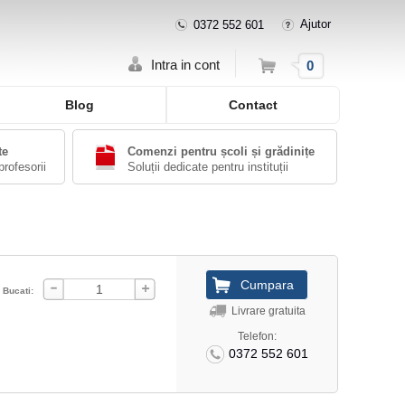
Ajutor
0372 552 601
Cos
Intra in cont
0
Blog
Contact
te
Comenzi pentru școli și grădinițe
profesorii
Soluții dedicate pentru instituții
Bucati:
Livrare gratuita
Telefon:
0372 552 601