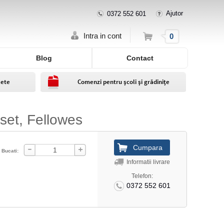
Ajutor
0372 552 601
Cos
Intra in cont
0
Blog
Contact
lete
Comenzi pentru școli și grădinițe
set, Fellowes
Bucati:
Informatii livrare
Telefon:
0372 552 601