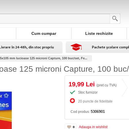
Cum cumpar
Liste rechizite
Livrare în 24-48h, din stoc propriu
Pachete școlare comp
75x105 mm lucioase 125 microni Capture, 100 buc/set, Fe...
ioase 125 microni Capture, 100 buc/
19,99 Lei
(pret cu TVA)
Stoc furnizor
20 puncte de fidelitate
5306901
Cod produs:
Adauga in wishlist