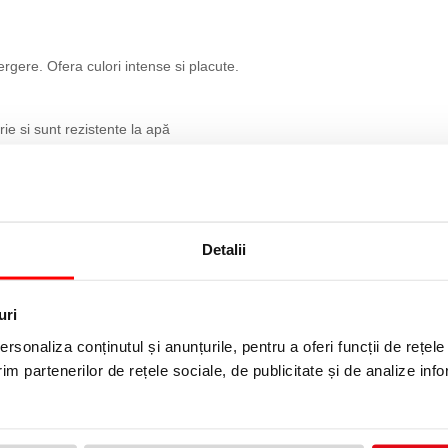
ergere. Ofera culori intense si placute.
rie si sunt rezistente la apă
ă vărsată, etc.)
le si mărește luminozitatea culorilor, accentuează contrastele
ctă.
Detalii
75x105 mm
uri
125 microni
rsonaliza conținutul și anunțurile, pentru a oferi funcții de rețele
im partenerilor de rețele sociale, de publicitate și de analize info
Suprafata lucioasa
125 MICRONI CAPTURE, 100 BUC/SET, FELLOWES