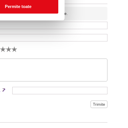
Permite toate
fidentiala si nu va fi afisata pe site.