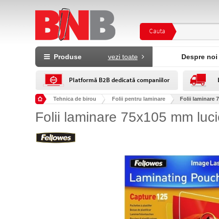
Cauta
Produse
vezi toate
Despre noi
Platformă B2B dedicată companiilor
Tehnica de birou
Folii pentru laminare
Folii laminare 
Folii laminare 75x105 mm luc