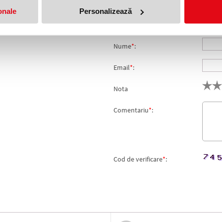
onale
Personalizează
produs!
Adresa de e-mail ramane con
Nume
*
:
Email
*
:
Nota
Comentariu
*
:
Cod de verificare
*
: