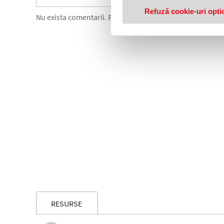
Refuză cookie-uri opti
Nu exista comentarii. Fii primul care comenteaza acest 
RESURSE