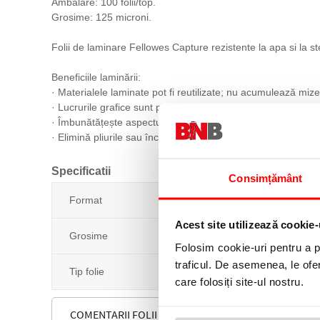
Ambalare: 100 folii/top.
Grosime: 125 microni.
Folii de laminare Fellowes Capture rezistente la apa si la st
Beneficiile laminării:
· Materialele laminate pot fi reutilizate; nu acumulează mize
· Lucrurile grafice sunt protejate de potențiale accidente (ap
· Îmbunătățește aspectul materialelor; aprofundează nuanțe
· Elimină pliurile sau încrețiturile, asigurând o finisare perfe
Specificatii
Consimțământ
Format
Acest site utilizează cookie-
Grosime
Folosim cookie-uri pentru a pe
traficul. De asemenea, le ofer
Tip folie
care folosiți site-ul nostru.
COMENTARII FOLII LAMINARE 75X105 MM LUCIOASE 