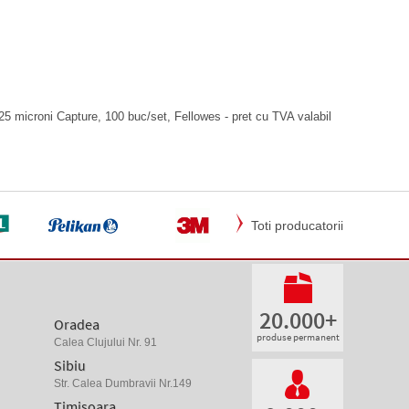
5 microni Capture, 100 buc/set, Fellowes - pret cu TVA valabil
Toti producatorii
20.000+
Oradea
produse permanent
Calea Clujului Nr. 91
Sibiu
Str. Calea Dumbravii Nr.149
Timisoara