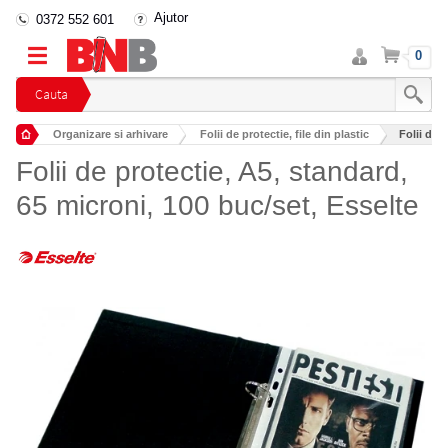
Ajutor
0372 552 601
Intra
Cos
0
in
cont
Cauta
Organizare si arhivare
Folii de protectie, file din plastic
Folii de 
Folii de protectie, A5, standard,
65 microni, 100 buc/set, Esselte