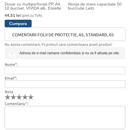
Dosar cu multiperforatii PP, A4,
Alonja de mare capacitate 50
10 buc/set, VIVIDA alb, Esselte
buc/cutie Leitz
44,51 lei
(pret cu TVA)
COMENTARII FOLII DE PROTECTIE, A5, STANDARD, 65
Nu exista comentarii. Fii primul care comenteaza acest produs!
MICRONI, 100 BUC/SET, ESSELTE
Adresa de e-mail ramane confidentiala si nu va fi afisata pe site.
Nume
*
:
Email
*
:
Nota
Comentariu
*
: