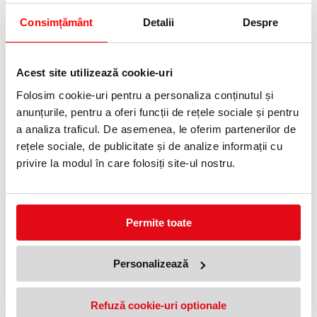
Consimțământ
Detalii
Despre
Biblioraft No1 Power, PP/PP, A4,
Biblioraft No.1 Power, PP/PP,
Acest site utilizează cookie-uri
75 mm, verde, Esselte
partial reciclat, certificare FSC,
A4, 75 mm, Esselte culoarea
Folosim cookie-uri pentru a personaliza conținutul și
28,95 lei
(pret cu TVA)
nisipului
28,95 lei
(pret cu TVA)
anunțurile, pentru a oferi funcții de rețele sociale și pentru
a analiza traficul. De asemenea, le oferim partenerilor de
rețele sociale, de publicitate și de analize informații cu
privire la modul în care folosiți site-ul nostru.
Permite toate
Maner de transfer pentru alonje
Dosar cu multiperforatii PP, A4,
Personalizează
de mare capacitate, Leitz
10 buc/set, VIVIDA negru,
Esselte
30,75 lei
(pret cu TVA)
44,51 lei
(pret cu TVA)
Refuză cookie-uri optionale