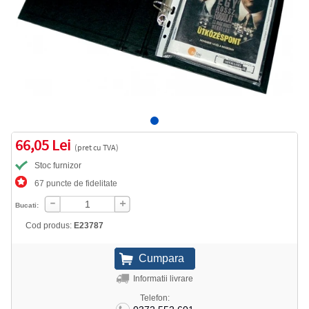
66,05 Lei
(pret cu TVA)
Stoc furnizor
67 puncte de fidelitate
Bucati:
Cod produs:
E23787
Informatii livrare
Telefon: