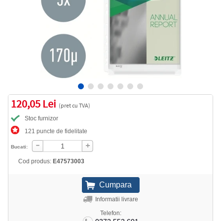
120,05 Lei
(pret cu TVA)
Stoc furnizor
121 puncte de fidelitate
Bucati:
Cod produs:
E47573003
Informatii livrare
Telefon: