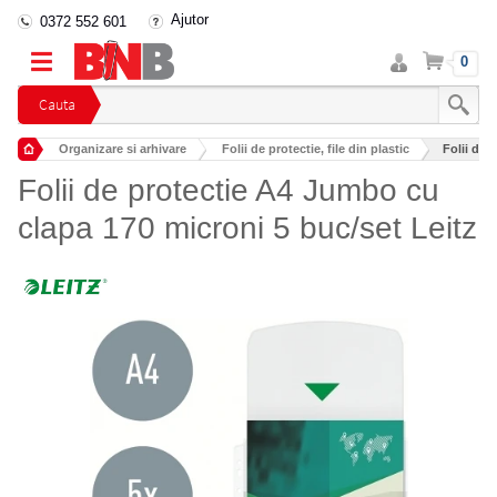
Ajutor
0372 552 601
Intra
Cos
0
in
cont
Cauta
Organizare si arhivare
Folii de protectie, file din plastic
Folii de 
Folii de protectie A4 Jumbo cu
clapa 170 microni 5 buc/set Leitz