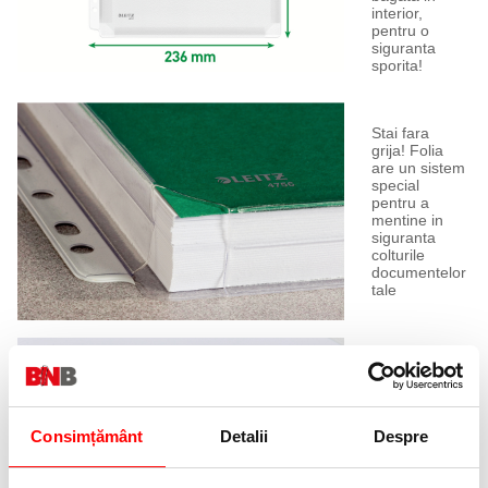
interior,
pentru o
siguranta
sporita!
Stai fara
grija! Folia
are un sistem
special
pentru a
mentine in
siguranta
colturile
documentelor
tale
Rezistenta
sporita!
Consimțământ
Detalii
Despre
Folia este
dintr-un
plastic