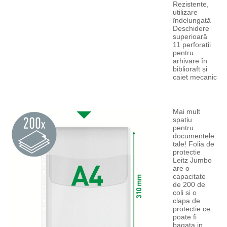
Rezistente,
utilizare
îndelungată
Deschidere
superioară
11 perforații
pentru
arhivare în
biblioraft și
caiet mecanic
Mai mult
spatiu
pentru
documentele
tale! Folia de
protectie
Leitz Jumbo
are o
capacitate
de 200 de
coli si o
clapa de
protectie ce
poate fi
bagata in