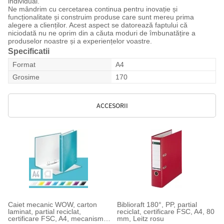
individual.
Ne mândrim cu cercetarea continua pentru inovație și
funcționalitate și construim produse care sunt mereu prima
alegere a clienților. Acest aspect se datorează faptului că
niciodată nu ne oprim din a căuta moduri de îmbunatățire a
produselor noastre și a experiențelor voastre.
Specificatii
Format
A4
Grosime
170
ACCESORII
Caiet mecanic WOW, carton
Biblioraft 180°, PP, partial
laminat, partial reciclat,
reciclat, certificare FSC, A4, 80
certificare FSC, A4, mecanism
mm, Leitz rosu