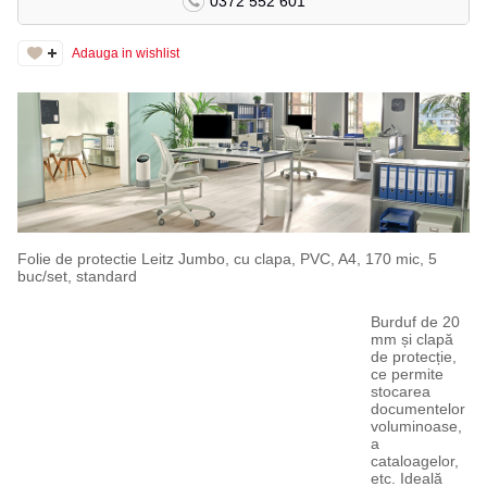
0372 552 601
Adauga in wishlist
Folie de protectie Leitz Jumbo, cu clapa, PVC, A4, 170 mic, 5
buc/set, standard
Burduf de 20
mm și clapă
de protecție,
ce permite
stocarea
documentelor
voluminoase,
a
cataloagelor,
etc. Ideală