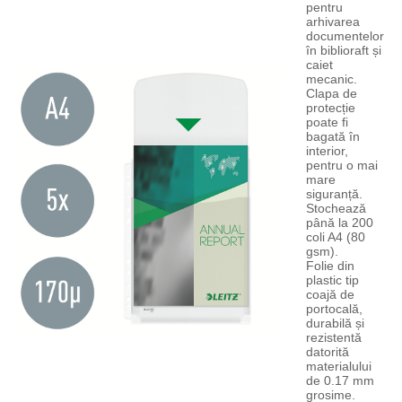
pentru
arhivarea
documentelor
în biblioraft și
caiet
mecanic.
Clapa de
protecție
poate fi
bagată în
interior,
pentru o mai
mare
siguranță.
Stochează
până la 200
coli A4 (80
gsm).
Folie din
plastic tip
coajă de
portocală,
durabilă și
rezistentă
datorită
materialului
de 0.17 mm
grosime.