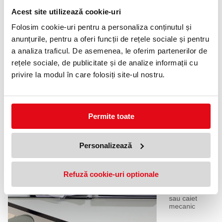
rezistent de
tip coaja de
Acest site utilizează cookie-uri
portocala,
de 0.17 mm
Folosim cookie-uri pentru a personaliza conținutul și
grosime,
anunțurile, pentru a oferi funcții de rețele sociale și pentru
rezistent la
apa.
a analiza traficul. De asemenea, le oferim partenerilor de
rețele sociale, de publicitate și de analize informații cu
privire la modul în care folosiți site-ul nostru.
Permite toate
Usor de
depozitat!
Folia este
perfect
Personalizează
creata cu 11
perforatii,
pentru
Refuză cookie-uri optionale
arhivarea
documentelor
in biblioraft
sau caiet
mecanic