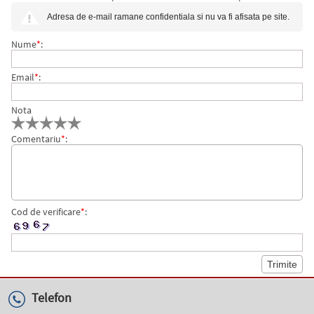
170 MICRONI 5 BUC/SET LEITZ
Adresa de e-mail ramane confidentiala si nu va fi afisata pe site.
Nume
*
:
Email
*
:
Nota
Comentariu
*
:
Cod de verificare
*
:
Telefon