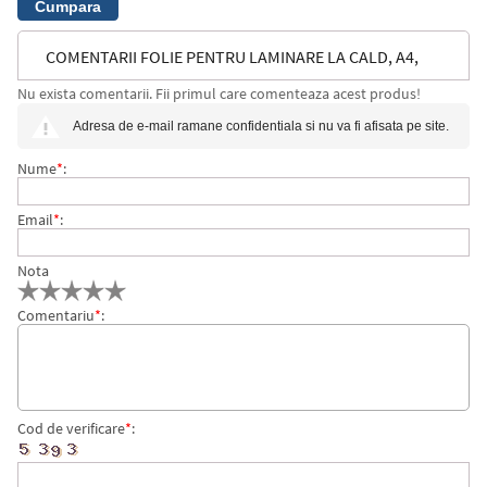
COMENTARII FOLIE PENTRU LAMINARE LA CALD, A4,
Nu exista comentarii. Fii primul care comenteaza acest produs!
LAMINARE RAPIDA, 125 MICRONI, 100 BUC/SET LEITZ
Adresa de e-mail ramane confidentiala si nu va fi afisata pe site.
Nume
*
:
Email
*
:
Nota
Comentariu
*
:
Cod de verificare
*
: