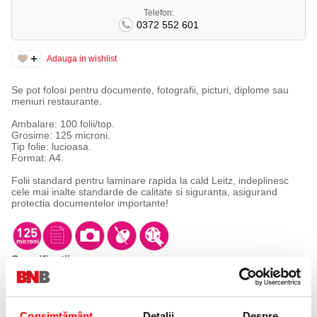
Telefon:
0372 552 601
Adauga in wishlist
Se pot folosi pentru documente, fotografii, picturi, diplome sau
meniuri restaurante.
Ambalare: 100 folii/top.
Grosime: 125 microni.
Tip folie: lucioasa.
Format: A4.
Folii standard pentru laminare rapida la cald Leitz, indeplinesc
cele mai inalte standarde de calitate si siguranta, asigurand
protectia documentelor importante!
Specificatii
Format
A4
Grosime
125 microni
Consimțământ
Detalii
Despre