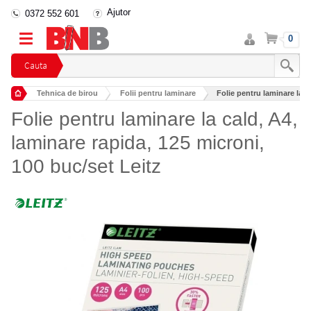
Ajutor
0372 552 601
Intra
Cos
0
in
cont
Cauta
Tehnica de birou
Folii pentru laminare
Folie pentru laminare la ca
Folie pentru laminare la cald, A4,
laminare rapida, 125 microni,
100 buc/set Leitz