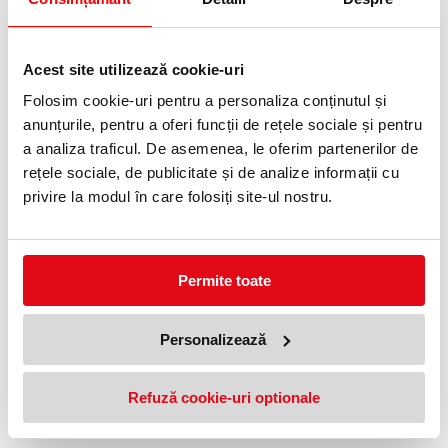
ACCESORII
Acest site utilizează cookie-uri
PRODUSE SIMILARE
Folosim cookie-uri pentru a personaliza conținutul și
13 %
11 %
anunțurile, pentru a oferi funcții de rețele sociale și pentru
a analiza traficul. De asemenea, le oferim partenerilor de
rețele sociale, de publicitate și de analize informații cu
privire la modul în care folosiți site-ul nostru.
Laminator iLAM Home Office A4,
Laminator iLAM A3 Office Pro,
Permite toate
kit folii inclus, Leitz verde
kit folii inclus, Leitz
478,99 lei
1930,00 lei
(pret cu TVA)
(pret cu TVA)
540,86 lei
2211,56 lei
(pret cu TVA)
(pret cu TVA)
Personalizează
8 %
8 %
Refuză cookie-uri optionale