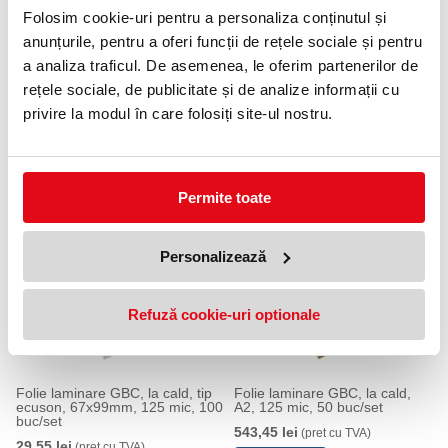
Disponibile cu sau fără fantă – ideale pentru adăugarea de clame
Folosim cookie-uri pentru a personaliza conținutul și
sau lanțuri
anunțurile, pentru a oferi funcții de rețele sociale și pentru
O varietate de combinații pentru nevoi diverse
a analiza traficul. De asemenea, le oferim partenerilor de
Specificații:
rețele sociale, de publicitate și de analize informații cu
privire la modul în care folosiți site-ul nostru.
Dimensiune: 60 x 90 mm (tip card)
Grosime: 2x125 microni
Pachet: 100 bucăți/set
PRODUSE SIMILARE
Permite toate
Personalizează
Refuză cookie-uri optionale
Folie laminare GBC, la cald, tip
Folie laminare GBC, la cald,
ecuson, 67x99mm, 125 mic, 100
A2, 125 mic, 50 buc/set
buc/set
543,45 lei
(pret cu TVA)
29,55 lei
(pret cu TVA)