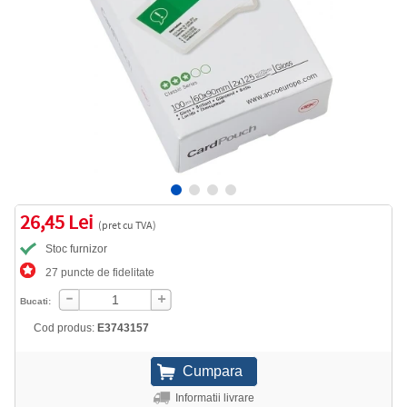
26,45 Lei
(pret cu TVA)
Stoc furnizor
27 puncte de fidelitate
Bucati:
Cod produs:
E3743157
Informatii livrare