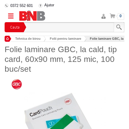
Ajutor
0372 552 601
Intra
Cos
0
in
cont
Cauta
Tehnica de birou
Folii pentru laminare
Folie laminare GBC, la cal
Folie laminare GBC, la cald, tip
card, 60x90 mm, 125 mic, 100
buc/set