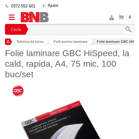
Ajutor
0372 552 601
Intra
Cos
0
in
cont
Cauta
Tehnica de birou
Folii pentru laminare
Folie laminare GBC HiSpeed
Folie laminare GBC HiSpeed, la
cald, rapida, A4, 75 mic, 100
buc/set