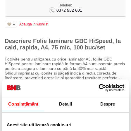
Telefon:
0372 552 601
Adauga in wishlist
Descriere Folie laminare GBC HiSpeed, la
cald, rapida, A4, 75 mic, 100 buc/set
Potrivite pentru utilizarea cu orice laminator A3, foliile GBC
HiSpeed pentru laminare rapidă în format A4 sunt inserate precis
pentru a asigura o laminare cu până la 30% mai rapidă.
Ghidul imprimat cu iconițe și săgeți indică direcția corectă de
încărcare, prevenind greșelile și garantând rezultate perfecte –
ideal pentru situațiile în care timpul este esențial.
Caracteristici:
Laminare accelerată cu ajutorul tehnologiei GBC HiSpeed
Consimțământ
Detalii
Despre
Folie pentru laminare la cald, format A4, 75 microni
Ghid vizual cu săgeți și iconițe pentru direcționare corectă
Marcaj vizibil al grosimii în microni pentru setări precise
Încărcare în poziție landscape pentru creșterea vitezei de
Acest site utilizează cookie-uri
laminare
Reduce erorile de poziționare și crește eficiența