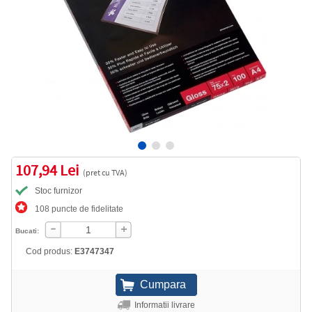
107,94 Lei
(pret cu TVA)
Stoc furnizor
108 puncte de fidelitate
Bucati:
Cod produs:
E3747347
Informatii livrare