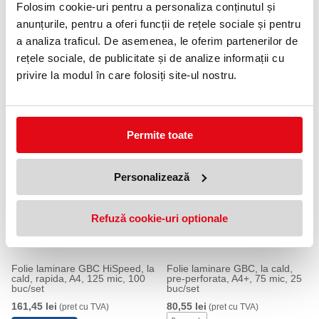
Folosim cookie-uri pentru a personaliza conținutul și
Disponibilă doar în dimensiunea A4, pentru utilizare cu
laminatoare A3
anunțurile, pentru a oferi funcții de rețele sociale și pentru
a analiza traficul. De asemenea, le oferim partenerilor de
Specificații:
rețele sociale, de publicitate și de analize informații cu
Dimensiune: Format A4
privire la modul în care folosiți site-ul nostru.
Grosime: 75 microni
Pachet: 100 bucăți/set
PRODUSE SIMILARE
Permite toate
Personalizează
Refuză cookie-uri optionale
Folie laminare GBC HiSpeed, la
Folie laminare GBC, la cald,
cald, rapida, A4, 125 mic, 100
pre-perforata, A4+, 75 mic, 25
buc/set
buc/set
161,45 lei
80,55 lei
(pret cu TVA)
(pret cu TVA)