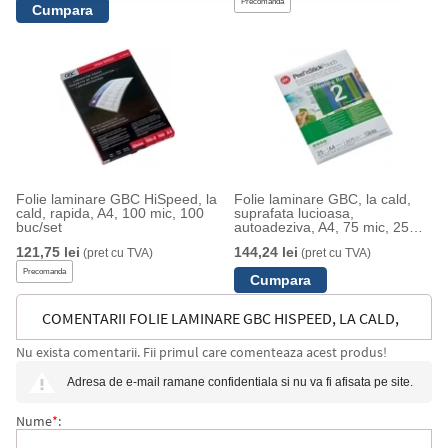
Precomanda
Folie laminare GBC HiSpeed, la
Folie laminare GBC, la cald,
cald, rapida, A4, 100 mic, 100
suprafata lucioasa,
buc/set
autoadeziva, A4, 75 mic, 25
buc/set
121,75 lei
144,24 lei
(pret cu TVA)
(pret cu TVA)
Precomanda
COMENTARII FOLIE LAMINARE GBC HISPEED, LA CALD,
Nu exista comentarii. Fii primul care comenteaza acest produs!
RAPIDA, A4, 75 MIC, 100 BUC/SET
Adresa de e-mail ramane confidentiala si nu va fi afisata pe site.
Nume
*
: