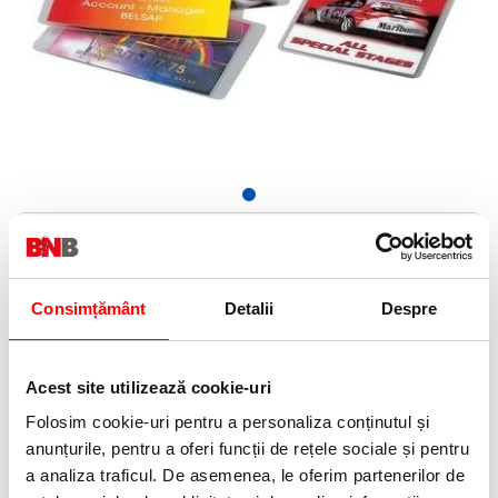
214,03 Lei
(pret cu TVA)
Stoc furnizor
215 puncte de fidelitate
Consimțământ
Detalii
Despre
Bucati:
Cod produs:
M686047
Acest site utilizează cookie-uri
Folosim cookie-uri pentru a personaliza conținutul și
anunțurile, pentru a oferi funcții de rețele sociale și pentru
Informatii livrare
a analiza traficul. De asemenea, le oferim partenerilor de
Telefon: