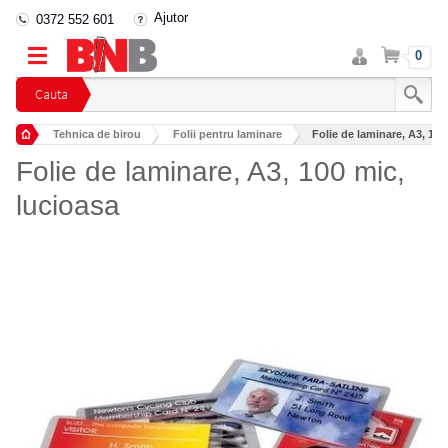
Ajutor
0372 552 601
Intra
Cos
0
in
cont
Cauta
Tehnica de birou
Folii pentru laminare
Folie de laminare, A3, 100
Folie de laminare, A3, 100 mic,
lucioasa