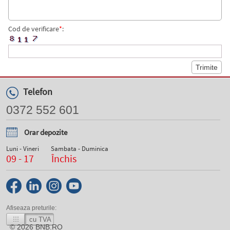
Cod de verificare
*
:
Telefon
0372 552 601
Orar depozite
Luni - Vineri
Sambata - Duminica
09 - 17
Închis
Afiseaza preturile:
cu TVA
© 2026
BNB.RO