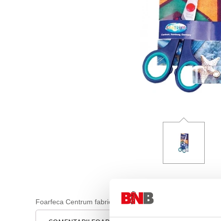
Foarfeca Centrum fabricata din otel inoxidabil. Este prevazu