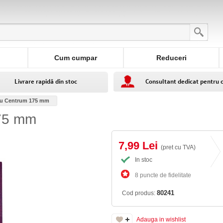
Cum cumpar
Reduceri
Livrare rapidă din stoc
Consultant dedicat pentru 
rou Centrum 175 mm
175 mm
7,99 Lei
(pret cu TVA)
In stoc
8 puncte de fidelitate
80241
Cod produs:
Adauga in wishlist