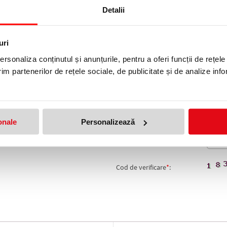
Detalii
produs!
Adresa de e-mail ramane con
uri
Nume
*
:
rsonaliza conținutul și anunțurile, pentru a oferi funcții de rețele
im partenerilor de rețele sociale, de publicitate și de analize info
Email
*
:
Nota
Comentariu
*
:
onale
Personalizează
Cod de verificare
*
: