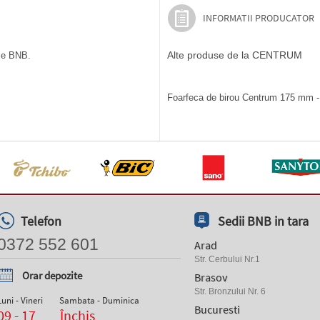
INFORMATII PRODUCATOR
Alte produse de la CENTRUM
ile BNB.
Foarfeca de birou Centrum 175 mm - p
Telefon
Sedii BNB in tara
0372 552 601
Arad
Str. Cerbului Nr.1
Orar depozite
Brasov
Str. Bronzului Nr. 6
Luni - Vineri
Sambata - Duminica
Bucuresti
09 - 17
Închis