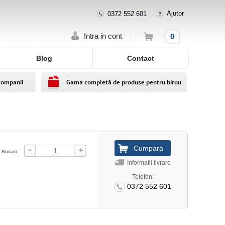
Ajutor
0372 552 601
Cos
Intra in cont
0
Blog
Contact
companii
Gama completă de produse pentru birou
Bucati:
Informatii livrare
Telefon:
0372 552 601