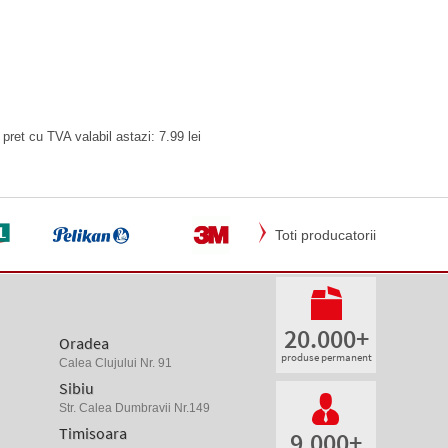
ret cu TVA valabil astazi: 7.99 lei
Toti producatorii
20.000+
Oradea
produse permanent
Calea Clujului Nr. 91
Sibiu
Str. Calea Dumbravii Nr.149
Timisoara
9.000+