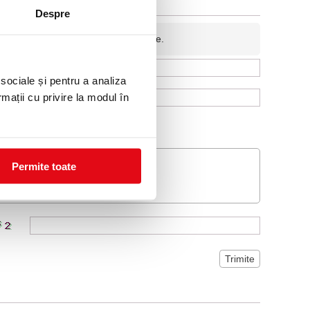
Despre
fidentiala si nu va fi afisata pe site.
 sociale și pentru a analiza
rmații cu privire la modul în
Permite toate