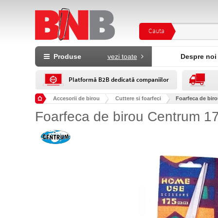
Cauta
Produse
vezi toate
Despre noi
Platformă B2B dedicată companiilor
Accesorii de birou
Cuttere si foarfeci
Foarfeca de bi
Foarfeca de birou Centrum 