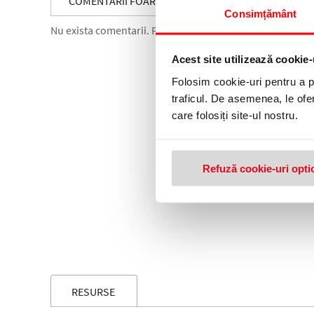
COMENTARII FOARFECA DE BIROU CENTRUM 175 MM
Consimțământ
Nu exista comentarii. Fii primul care comenteaza acest 
Acest site utilizează cookie-
Folosim cookie-uri pentru a pe
traficul. De asemenea, le ofer
care folosiți site-ul nostru.
Refuză cookie-uri opti
RESURSE