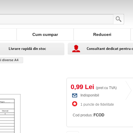
Cum cumpar
Reduceri
Livrare rapidă din stoc
Consultant dedicat pentru 
i diverse A4
0,99 Lei
(pret cu TVA)
Indisponibil
1 puncte de fidelitate
FCOD
Cod produs: