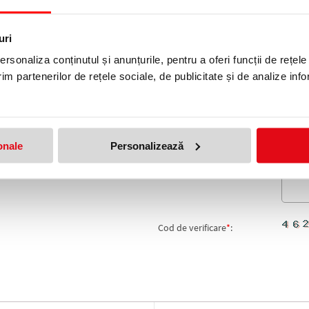
produs!
uri
Adresa de e-mail ramane con
rsonaliza conținutul și anunțurile, pentru a oferi funcții de rețele
Nume
*
:
im partenerilor de rețele sociale, de publicitate și de analize info
Email
*
:
Nota
onale
Personalizează
Comentariu
*
:
Cod de verificare
*
: