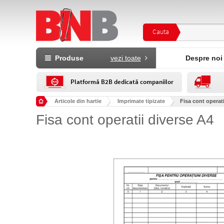
Cauta
Produse
vezi toate
Despre noi
Platformă B2B dedicată companiilor
Articole din hartie
Imprimate tipizate
Fisa cont operati
Fisa cont operatii diverse A4