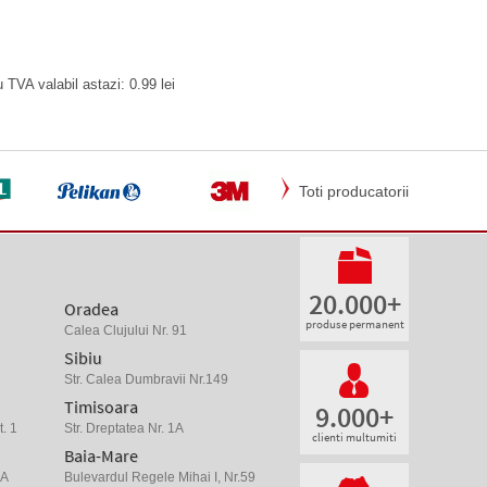
u TVA valabil astazi: 0.99 lei
Toti producatorii
20.000+
Oradea
produse permanent
Calea Clujului Nr. 91
Sibiu
Str. Calea Dumbravii Nr.149
Timisoara
9.000+
. 1
Str. Dreptatea Nr. 1A
clienti multumiti
Baia-Mare
 A
Bulevardul Regele Mihai I, Nr.59