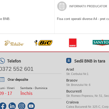
INFORMATII PRODUCATOR
ile BNB.
Fisa cont operatii diverse A4 - pret c
Telefon
Sedii BNB in tara
0372 552 601
Arad
Str. Cerbului Nr.1
Orar depozite
Brasov
Str. Bronzului Nr. 6
Luni - Vineri
Sambata - Duminica
Bucuresti
09 - 17
Închis
Str. Romeo Popescu, Nr. 51, Sect
Craiova
Calea Bucuresti Nr. 325 C, Corp