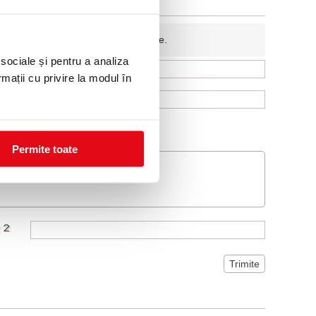
fidentiala si nu va fi afisata pe site.
 sociale și pentru a analiza
rmații cu privire la modul în
Permite toate