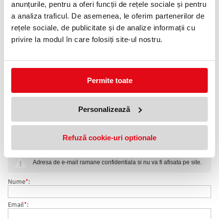
anunțurile, pentru a oferi funcții de rețele sociale și pentru
Telefon:
a analiza traficul. De asemenea, le oferim partenerilor de
0372 552 601
rețele sociale, de publicitate și de analize informații cu
privire la modul în care folosiți site-ul nostru.
Adauga in wishlist
Ambalare: 10 culori/set.
Grosime: 0.3 mm.
Permite toate
Fineliner Triplus este un produs de calitate deosebita, cu un
design atragator si forma triunghiulara ergonomica. Este prevazut
cu varf cu protectie metalica. Tehnologie Dry Safe.
Personalizează
COMENTARII FINELINER 0.3 MM TRIPLUS 334 SET 10
Refuză cookie-uri optionale
Nu exista comentarii. Fii primul care comenteaza acest produs!
CULORI STAEDTLER
Adresa de e-mail ramane confidentiala si nu va fi afisata pe site.
Nume
*
:
Email
*
: