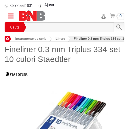
Ajutor
0372 552 601
Intra
Cos
0
in
cont
Cauta
Instrumente de scris
Linere
Fineliner 0.3 mm Triplus 334 set 10 c
Fineliner 0.3 mm Triplus 334 set
10 culori Staedtler