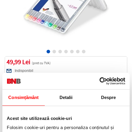
49,99 Lei
(pret cu TVA)
Indisponibil
50 puncte de fidelitate
Cod produs:
STA334SET10
Consimțământ
Detalii
Despre
Anunta-ma cand revine in stoc
Acest site utilizează cookie-uri
Folosim cookie-uri pentru a personaliza conținutul și
Informatii livrare