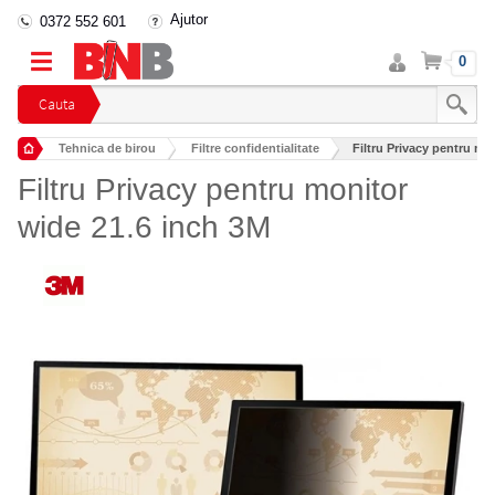
Ajutor
0372 552 601
Intra
Cos
0
in
cont
Cauta
Tehnica de birou
Filtre confidentialitate
Filtru Privacy pentru mo
Filtru Privacy pentru monitor
wide 21.6 inch 3M