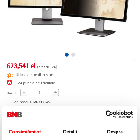
623,54 Lei
(pret cu TVA)
Ultimele bucati in stoc
624 puncte de fidelitate
Bucati:
Cod produs:
PF21.6-W
Livrare gratuita
Consimțământ
Detalii
Despre
Telefon: