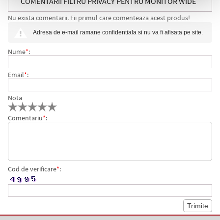
COMENTARII FILTRU PRIVACY PENTRU MONITOR WIDE
Nu exista comentarii. Fii primul care comenteaza acest produs!
21.6 INCH 3M
Adresa de e-mail ramane confidentiala si nu va fi afisata pe site.
Nume
*
:
Email
*
:
Nota
Comentariu
*
:
Cod de verificare
*
: