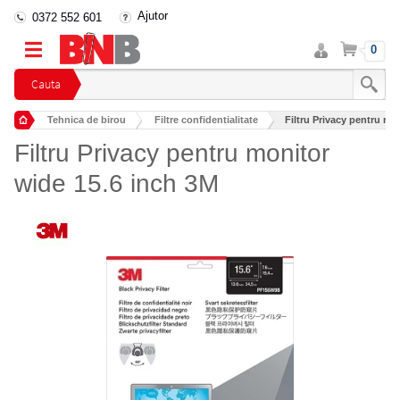
Ajutor
0372 552 601
Intra
Cos
0
in
cont
Cauta
Tehnica de birou
Filtre confidentialitate
Filtru Privacy pentru mo
Filtru Privacy pentru monitor
wide 15.6 inch 3M