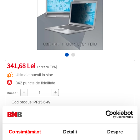
341,68 Lei
(pret cu TVA)
Ultimele bucati in stoc
342 puncte de fidelitate
Bucati:
Cod produs:
PF15.6-W
Livrare gratuita
Consimțământ
Detalii
Despre
Telefon: