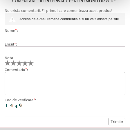
COMENTARII FILTRU PRIVACY PENTRU MONITOR WIDE
Nu exista comentarii. Fii primul care comenteaza acest produs!
15.6 INCH 3M
Adresa de e-mail ramane confidentiala si nu va fi afisata pe site.
Nume
*
:
Email
*
:
Nota
Comentariu
*
:
Cod de verificare
*
: