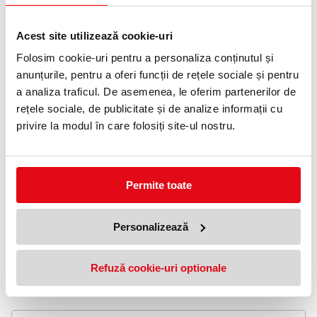
Livrare gratuita
Acest site utilizează cookie-uri
Telefon:
0372 552 601
Folosim cookie-uri pentru a personaliza conținutul și
anunțurile, pentru a oferi funcții de rețele sociale și pentru
Adauga in wishlist
a analiza traficul. De asemenea, le oferim partenerilor de
rețele sociale, de publicitate și de analize informații cu
Filtrele 3M™ Black asigura confidentialitatea datelor importante,
privire la modul în care folosiți site-ul nostru.
acestea sunt vizibile numai persoanei aflate in fata ecranului; in
afara unghiului vizibil de 60°, informatia de pe ecran nu este
vizibila; ofera o experienta vizuala excelenta, atunci cand se
priveste direct catre ecran. Puteti schimba intre o fata lucioasa si
o fata mata care reduce reflexiile si ascunde amprentele, astfel
Permite toate
incat sa va puteti bucura de claritatea perfecta a imaginii.
- Tehnologia microlouver asigura confidentialitate eficienta, fata
Personalizează
de privirile din afara unghiului de vizualizare de 60 de grade
- Puteti schimba intre o fata lucioasa si una mata care reduce
reflexiile
- Reduce cu 35% transmisia luminii albastre de pe ecran
Refuză cookie-uri optionale
Dimensiuni: 408 mm x 255 mm