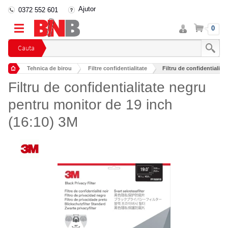
Ajutor
0372 552 601
Intra
Cos
0
in
cont
Cauta
Tehnica de birou
Filtre confidentialitate
Filtru de confidentialita
Filtru de confidentialitate negru
pentru monitor de 19 inch
(16:10) 3M