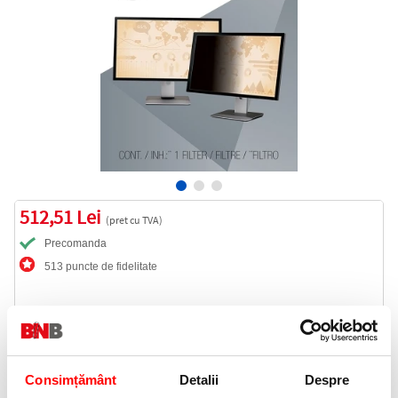
512,51 Lei
(pret cu TVA)
Precomanda
513 puncte de fidelitate
Cod produs:
PF19.0-W
Consimțământ
Detalii
Despre
Precomanda produsul