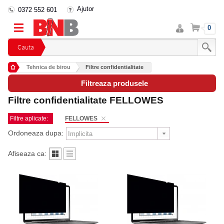
Ajutor
0372 552 601
Intra
Cos
0
in
cont
Cauta
Tehnica de birou
Filtre confidentialitate
Filtreaza produsele
Filtre confidentialitate FELLOWES
Filtre aplicate:
FELLOWES
Ordoneaza dupa:
Afiseaza ca: