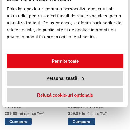
459,99 lei
(pret cu TVA)
Folosim cookie-uri pentru a personaliza conținutul și
anunțurile, pentru a oferi funcții de rețele sociale și pentru
a analiza traficul. De asemenea, le oferim partenerilor de
NOUTATI
rețele sociale, de publicitate și de analize informații cu
privire la modul în care folosiți site-ul nostru.
OFERTE
Permite toate
Personalizează
Refuză cookie-uri optionale
Filtru confidentialitate ecran 13.3
Filtru confidentialitate ecran
inch, Wide 16:9, detasabil,
15.6 inch, Wide 16:9,
Fellowes
detasabil, Fellowes
299,99 lei
359,99 lei
(pret cu TVA)
(pret cu TVA)