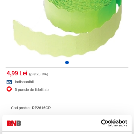
4,99 Lei
(pret cu TVA)
Indisponibil
5 puncte de fidelitate
Cod produs:
RP2616GR
Anunta-ma cand revine in stoc