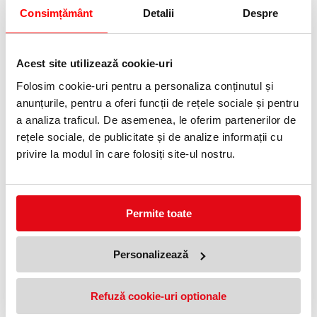
Consimțământ
Detalii
Despre
Informatii livrare
Telefon:
0372 552 601
Acest site utilizează cookie-uri
Folosim cookie-uri pentru a personaliza conținutul și
Adauga in wishlist
anunțurile, pentru a oferi funcții de rețele sociale și pentru
a analiza traficul. De asemenea, le oferim partenerilor de
Rola de pret 26 x 16 mm 1000 etichete/rola verde.
rețele sociale, de publicitate și de analize informații cu
PRODUSE SIMILARE
privire la modul în care folosiți site-ul nostru.
Permite toate
Personalizează
Etichete pret autoadezive in rola,
Etichete pret autoadezive in
Refuză cookie-uri optionale
26 x 12 mm, verde 1500
rola, 26 x 16 mm, portocaliu,
etichete/rola
1000 etichete/rola