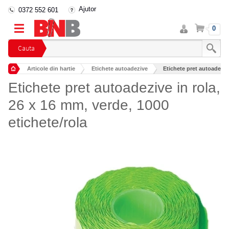
Ajutor
0372 552 601
Intra
Cos
0
in
cont
Cauta
Articole din hartie
Etichete autoadezive
Etichete pret autoadezive
Etichete pret autoadezive in rola,
26 x 16 mm, verde, 1000
etichete/rola