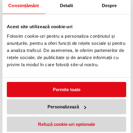
Consimțământ
Detalii
Despre
Informatii livrare
Telefon:
0372 552 601
Acest site utilizează cookie-uri
Folosim cookie-uri pentru a personaliza conținutul și
Adauga in wishlist
anunțurile, pentru a oferi funcții de rețele sociale și pentru
a analiza traficul. De asemenea, le oferim partenerilor de
Rola de pret 26 x 12 mm 1500 etichete/rola alba.
rețele sociale, de publicitate și de analize informații cu
PRODUSE SIMILARE
privire la modul în care folosiți site-ul nostru.
Permite toate
Personalizează
Etichete pret autoadezive in rola,
Etichete pret autoadezive in
Refuză cookie-uri optionale
26 x 12 mm, verde 1500
rola, 26 x 16 mm, portocaliu,
etichete/rola
1000 etichete/rola