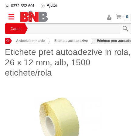
Ajutor
0372 552 601
Intra
Cos
0
in
cont
Cauta
Articole din hartie
Etichete autoadezive
Etichete pret autoadezive
Etichete pret autoadezive in rola,
26 x 12 mm, alb, 1500
etichete/rola