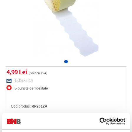
4,99 Lei
(pret cu TVA)
Indisponibil
5 puncte de fidelitate
Cod produs:
RP2612A
Anunta-ma cand revine in stoc