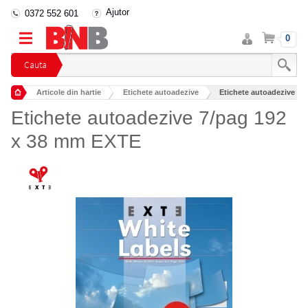
Ajutor
0372 552 601
Intra
Cos
0
in
cont
Cauta
Articole din hartie
Etichete autoadezive
Etichete autoadezive 7/
Etichete autoadezive 7/pag 192
x 38 mm EXTE