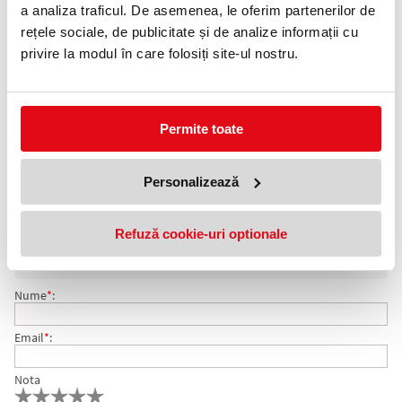
0372 552 601
a analiza traficul. De asemenea, le oferim partenerilor de
rețele sociale, de publicitate și de analize informații cu
Adauga in wishlist
privire la modul în care folosiți site-ul nostru.
Format: A4.
Culoare: alb.
Ambalare: 100 coli/top.
Numar etichete: 7 etichete/pagina.
Permite toate
Etichete autoadezive EXTE pentru diverse aplicatii. Tehnologie
printare: copiatoare, imprimante inkjet, laser si laser color.
Personalizează
COMENTARII ETICHETE AUTOADEZIVE 7/PAG 192 X 38
Nu exista comentarii. Fii primul care comenteaza acest produs!
Refuză cookie-uri optionale
MM EXTE
Adresa de e-mail ramane confidentiala si nu va fi afisata pe site.
Nume
*
:
Email
*
:
Nota