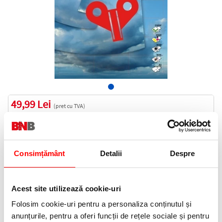
49,99 Lei
(pret cu TVA)
In stoc
50 puncte de fidelitate
Bucati:
Consimțământ
Detalii
Despre
Cod produs:
EXT71373
Acest site utilizează cookie-uri
Informatii livrare
Folosim cookie-uri pentru a personaliza conținutul și
Telefon:
anunțurile, pentru a oferi funcții de rețele sociale și pentru