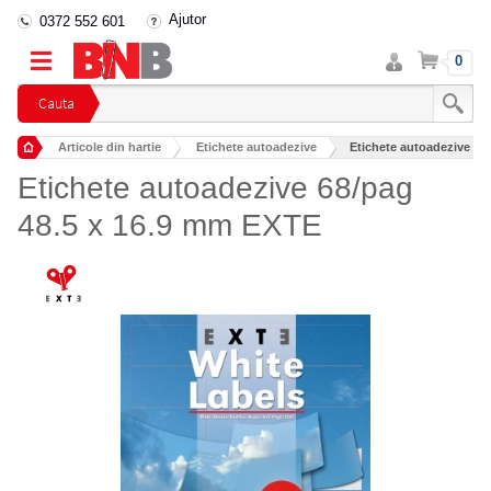
Ajutor
0372 552 601
Intra
Cos
0
in
cont
Cauta
Articole din hartie
Etichete autoadezive
Etichete autoadezive 68
Etichete autoadezive 68/pag
48.5 x 16.9 mm EXTE