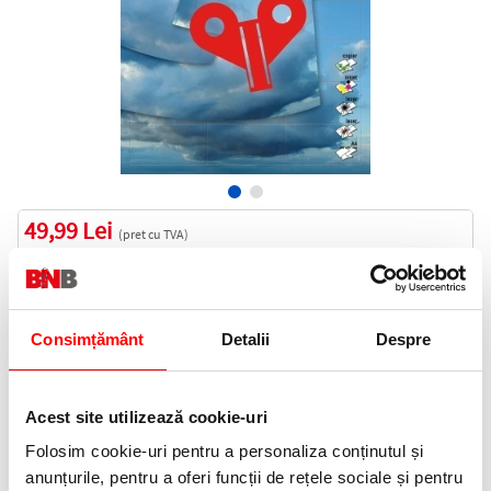
49,99 Lei
(pret cu TVA)
In stoc
50 puncte de fidelitate
Bucati:
Consimțământ
Detalii
Despre
Cod produs:
EXT81143
Acest site utilizează cookie-uri
Informatii livrare
Folosim cookie-uri pentru a personaliza conținutul și
Telefon:
anunțurile, pentru a oferi funcții de rețele sociale și pentru