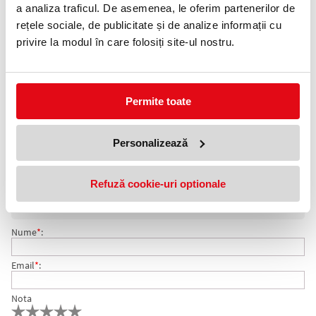
0372 552 601
a analiza traficul. De asemenea, le oferim partenerilor de
rețele sociale, de publicitate și de analize informații cu
Adauga in wishlist
privire la modul în care folosiți site-ul nostru.
Format: A4.
Culoare: alb.
Ambalare: 100 coli/top.
Numar etichete: 4 etichete/pagina.
Permite toate
Etichete autoadezive EXTE pentru diverse aplicatii. Tehnologie
printare: copiatoare, imprimante inkjet, laser si laser color.
Personalizează
COMENTARII ETICHETE AUTOADEZIVE 4/PAG 105 X
Nu exista comentarii. Fii primul care comenteaza acest produs!
Refuză cookie-uri optionale
148.5 MM MM EXTE
Adresa de e-mail ramane confidentiala si nu va fi afisata pe site.
Nume
*
:
Email
*
:
Nota