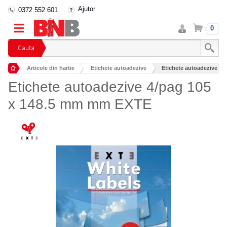
Ajutor
0372 552 601
Intra
Cos
0
in
cont
Cauta
Articole din hartie
Etichete autoadezive
Etichete autoadezive 4
Etichete autoadezive 4/pag 105
x 148.5 mm mm EXTE