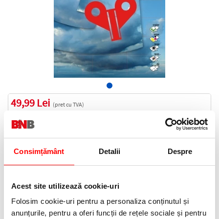
49,99 Lei
(pret cu TVA)
In stoc
50 puncte de fidelitate
Bucati:
Consimțământ
Detalii
Despre
Cod produs:
EXT81053
Acest site utilizează cookie-uri
Informatii livrare
Folosim cookie-uri pentru a personaliza conținutul și
Telefon:
anunțurile, pentru a oferi funcții de rețele sociale și pentru