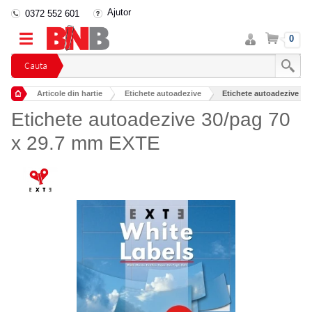
Ajutor
0372 552 601
Intra
Cos
0
in
cont
Cauta
Articole din hartie
Etichete autoadezive
Etichete autoadezive 30
Etichete autoadezive 30/pag 70
x 29.7 mm EXTE