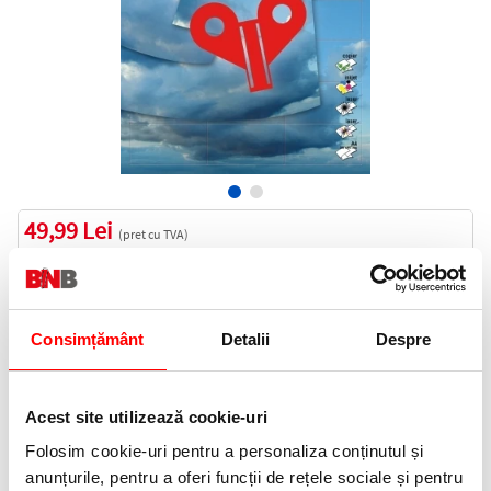
49,99 Lei
(pret cu TVA)
In stoc
50 puncte de fidelitate
Bucati:
Consimțământ
Detalii
Despre
Cod produs:
EXT81123
Acest site utilizează cookie-uri
Informatii livrare
Folosim cookie-uri pentru a personaliza conținutul și
Telefon:
anunțurile, pentru a oferi funcții de rețele sociale și pentru