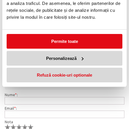
0372 552 601
a analiza traficul. De asemenea, le oferim partenerilor de
rețele sociale, de publicitate și de analize informații cu
Adauga in wishlist
privire la modul în care folosiți site-ul nostru.
Format: A4.
Culoare: alb.
Ambalare: 100 coli/top.
Numar etichete: 30 etichete/pagina.
Permite toate
Etichete autoadezive EXTE pentru diverse aplicatii. Tehnologie
printare: copiatoare, imprimante inkjet, laser si laser color.
Personalizează
COMENTARII ETICHETE AUTOADEZIVE 30/PAG 70 X 29.7
Nu exista comentarii. Fii primul care comenteaza acest produs!
Refuză cookie-uri optionale
MM EXTE
Adresa de e-mail ramane confidentiala si nu va fi afisata pe site.
Nume
*
:
Email
*
:
Nota