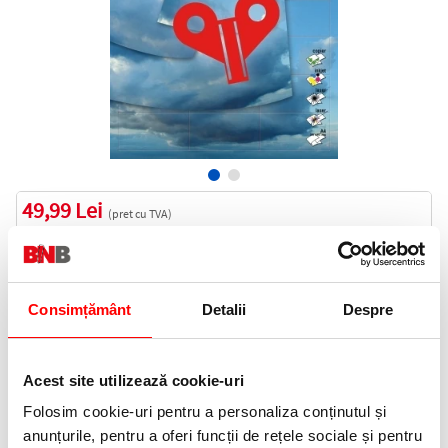
49,99 Lei
(pret cu TVA)
In stoc
50 puncte de fidelitate
Bucati:
Consimțământ
Detalii
Despre
Cod produs:
EXT81103
Acest site utilizează cookie-uri
Informatii livrare
Folosim cookie-uri pentru a personaliza conținutul și
Telefon:
anunțurile, pentru a oferi funcții de rețele sociale și pentru