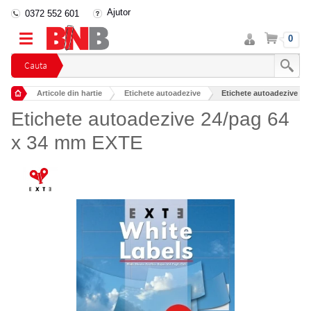
Ajutor
0372 552 601
Intra
Cos
0
in
cont
Cauta
Articole din hartie
Etichete autoadezive
Etichete autoadezive 24
Etichete autoadezive 24/pag 64
x 34 mm EXTE