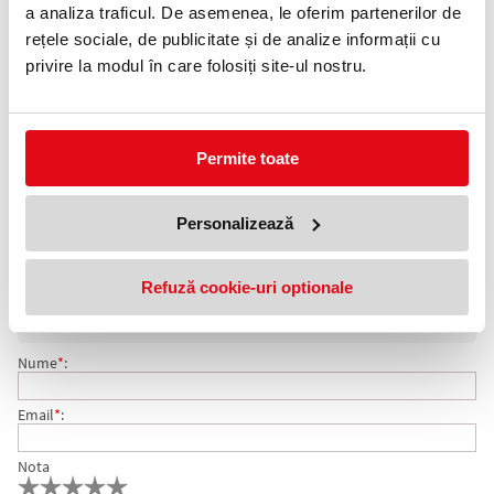
0372 552 601
a analiza traficul. De asemenea, le oferim partenerilor de
rețele sociale, de publicitate și de analize informații cu
Adauga in wishlist
privire la modul în care folosiți site-ul nostru.
Format: A4.
Culoare: alb.
Ambalare: 100 coli/top.
Numar etichete: 24 etichete/pagina.
Permite toate
Etichete autoadezive EXTE pentru diverse aplicatii. Tehnologie
printare: copiatoare, imprimante inkjet, laser si laser color.
Personalizează
COMENTARII ETICHETE AUTOADEZIVE 24/PAG 64 X 34
Nu exista comentarii. Fii primul care comenteaza acest produs!
Refuză cookie-uri optionale
MM EXTE
Adresa de e-mail ramane confidentiala si nu va fi afisata pe site.
Nume
*
:
Email
*
:
Nota