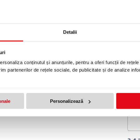
e printare: copiatoare, imprimante inkjet, laser si laser color.
Detalii
42.4 MM EXTE
produs!
uri
Adresa de e-mail ramane con
rsonaliza conținutul și anunțurile, pentru a oferi funcții de rețele
im partenerilor de rețele sociale, de publicitate și de analize info
Nume
*
:
Email
*
:
Nota
onale
Personalizează
Comentariu
*
: