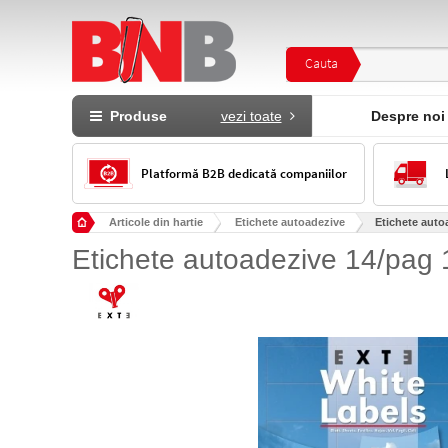
Cauta
Produse
vezi toate
Despre noi
Platformă B2B dedicată companiilor
Articole din hartie
Etichete autoadezive
Etichete auto
Etichete autoadezive 14/pag