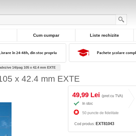
Cum cumpar
Liste rechizite
Livrare în 24-48h, din stoc propriu
Pachete școlare comp
adezive 14/pag 105 x 42.4 mm EXTE
 105 x 42.4 mm EXTE
49,99 Lei
(pret cu TVA)
In stoc
50 puncte de fidelitate
EXT81043
Cod produs: