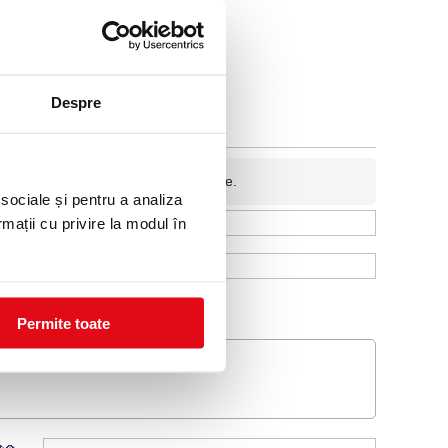
Despre
fidentiala si nu va fi afisata pe site.
 sociale și pentru a analiza
rmații cu privire la modul în
Permite toate