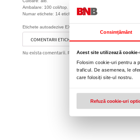
Culoare: alb.
Ambalare: 100 coli/top.
Numar etichete: 14 etichete/pagina.
Etichete autoadezive EXTE pentru diverse aplicatii. Tehnologi
Consimțământ
COMENTARII ETICHETE AUTOADEZIVE 14/PAG 105 X 
Nu exista comentarii. Fii primul care comenteaza acest 
Acest site utilizează cookie-
Folosim cookie-uri pentru a pe
traficul. De asemenea, le ofer
care folosiți site-ul nostru.
Refuză cookie-uri opti