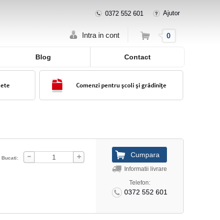
Ajutor
0372 552 601
Cos
Intra in cont
0
Blog
Contact
lete
Comenzi pentru școli și grădinițe
Bucati:
Informatii livrare
Telefon:
0372 552 601